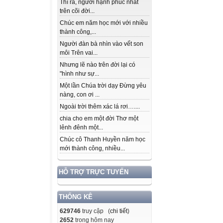
Thì ra, người hạnh phúc nhất
trên cõi đời...
Chúc em năm học mới với nhiều
thành công,...
Người đàn bà nhìn vào vết son
môi Trên vai...
Nhưng lẽ nào trên đời lại có
"hình như sự...
Một lần Chúa trời dạy Đừng yêu
nàng, con ơi ...
Ngoài trời thêm xác lá rơi…....
chia cho em một đời Thơ một
lênh đênh một...
Chúc cô Thanh Huyền năm học
mới thành công, nhiều...
HỖ TRỢ TRỰC TUYẾN
THỐNG KÊ
629746
truy cập (
chi tiết
)
2652
trong hôm nay