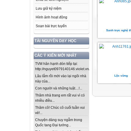
Lưu giữ kỷ niệm
Hình ảnh hoạt động
Soạn bài trực tuyến
Sanh trực nghệ t
TÀI NGUYÊN DẠY HỌC
CÁC Ý KIẾN MỚI NHẤT
TVM hân hạnh đón tiếp tại:
http://nguyet0979140146.violet.vn/...
Lộc vừng
Lâu lắm rồi mới vào lại ngôi nhà
này của...
Con người và những luật....!...
Thăm nhà trang em rất vui vì có
nhiều điều...
Thăm cô! Chúc cô cuối tuần vui
vẻ!...
Chuyện đáng suy ngẫm trong
Quốc tang Đại tướng...