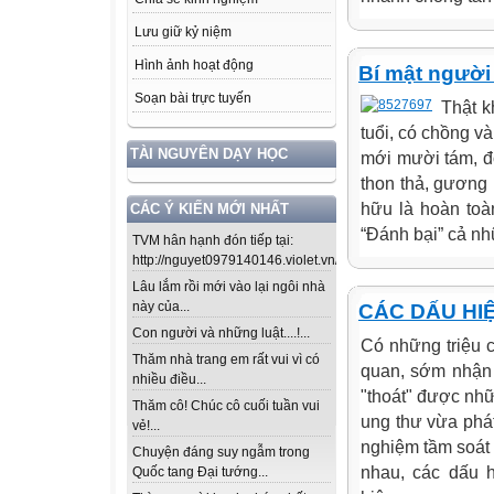
Lưu giữ kỷ niệm
Hình ảnh hoạt động
Bí mật người
Soạn bài trực tuyến
Thật k
tuổi, có chồng v
TÀI NGUYÊN DẠY HỌC
mới mười tám, đ
thon thả, gương
hữu là hoàn toà
CÁC Ý KIẾN MỚI NHẤT
“Đánh bại” cả nhữ
TVM hân hạnh đón tiếp tại:
http://nguyet0979140146.violet.vn/...
Lâu lắm rồi mới vào lại ngôi nhà
này của...
CÁC DẤU HI
Con người và những luật....!...
Có những triệu 
Thăm nhà trang em rất vui vì có
quan, sớm nhận 
nhiều điều...
"thoát" được nh
Thăm cô! Chúc cô cuối tuần vui
ung thư vừa phá
vẻ!...
nghiệm tầm soát l
Chuyện đáng suy ngẫm trong
nhau, các dấu h
Quốc tang Đại tướng...