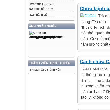
1260280
lượt xem
Chữa bệnh bằ
92
trong hôm nay
316
thành viên
Trà đư
mang đến rất nh
ẢNH NGẪU NHIÊN
Những lợi ích d
một thói quen t
giãn. Cứ mỗi một
hàm lượng chất c
Cách chữa C
THÀNH VIÊN TRỰC TUYẾN
CẢM LẠNH VÀ C
3 khách và 0 thành viên
rất thông thường
tịt mũi, nhức đ
thường khiến ch
mà các bác sĩ tâ
sao, vì không có 