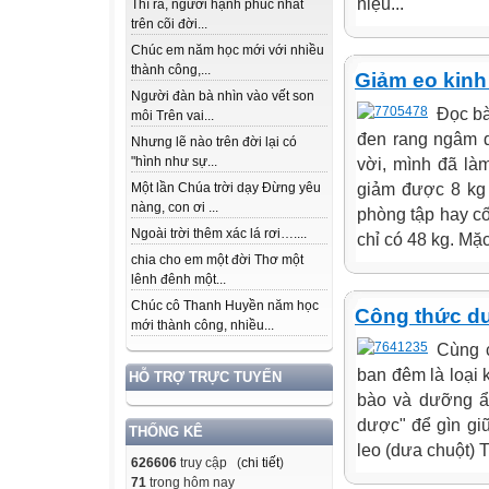
hiệu...
Thì ra, người hạnh phúc nhất
trên cõi đời...
Chúc em năm học mới với nhiều
thành công,...
Giảm eo kinh
Người đàn bà nhìn vào vết son
Đọc bà
môi Trên vai...
đen rang ngâm d
Nhưng lẽ nào trên đời lại có
"hình như sự...
vời, mình đã làm
giảm được 8 kg 
Một lần Chúa trời dạy Đừng yêu
nàng, con ơi ...
phòng tập hay c
Ngoài trời thêm xác lá rơi…....
chỉ có 48 kg. Mặ
chia cho em một đời Thơ một
lênh đênh một...
Chúc cô Thanh Huyền năm học
Công thức dư
mới thành công, nhiều...
Cùng 
ban đêm là loại 
HỖ TRỢ TRỰC TUYẾN
bào và dưỡng ẩm
dược" để gìn gi
THỐNG KÊ
leo (dưa chuột) T
626606
truy cập (
chi tiết
)
71
trong hôm nay