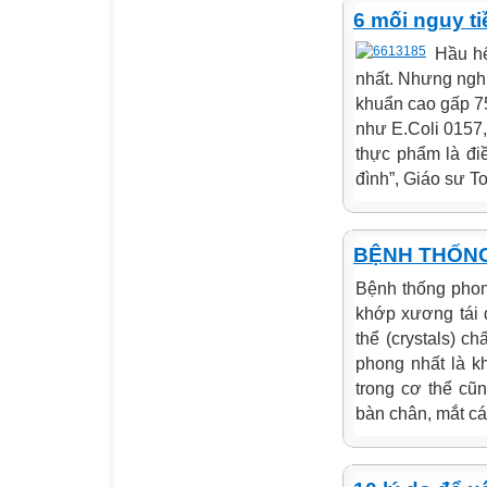
6 mối nguy ti
Hầu hế
nhất. Nhưng ngh
khuẩn cao gấp 75
như E.Coli 0157, 
thực phẩm là đi
đình”, Giáo sư T
BỆNH THỐNG
Bệnh thống phon
khớp xương tái di
thể (crystals) c
phong nhất là k
trong cơ thể cũn
bàn chân, mắt cá 