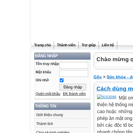
Trang chủ
Thành viên
Trợ giúp
Liên hệ
ĐĂNG NHẬP
Chào mừng q
Tên truy nhập
Mật khẩu
Gốc
>
Sức khỏe - đ
Ghi nhớ
Cách dùng mậ
Quên mật khẩu
ĐK thành viên
Mật on
thiện hệ thống m
THÔNG TIN
cao hoặc những 
Giới thiệu chung
phép ăn mật ong.
Thành tích
bởi các độc tố b
nhanh chóng tấn c
Chia sẻ kinh nghiệm