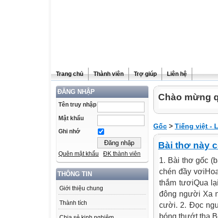
Trang chủ
Thành viên
Trợ giúp
Liên hệ
ĐĂNG NHẬP
Chào mừng q
Tên truy nhập
Mật khẩu
Gốc
>
Tiếng việt - 
Ghi nhớ
Bài thơ này c
Quên mật khẩu
ĐK thành viên
1. Bài thơ gốc (
chén đầy vơiHoa
THÔNG TIN
thắm tươiQua lạ
Giới thiệu chung
đông người Xa n
Thành tích
cười. 2. Ðọc ng
bóng thướt tha B
Chia sẻ kinh nghiệm