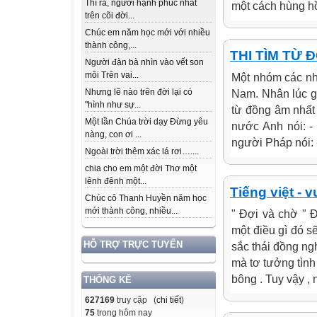
Thì ra, người hạnh phúc nhất
một cách hùng hồ
trên cõi đời...
Chúc em năm học mới với nhiều
thành công,...
THI TÌM TỪ 
Người đàn bà nhìn vào vết son
môi Trên vai...
Một nhóm các nh
Nhưng lẽ nào trên đời lại có
Nam. Nhân lúc gi
"hình như sự...
từ đồng âm nhất
Một lần Chúa trời dạy Đừng yêu
nước Anh nói: -
nàng, con ơi ...
người Pháp nói: -
Ngoài trời thêm xác lá rơi…....
chia cho em một đời Thơ một
lênh đênh một...
Tiếng việt - v
Chúc cô Thanh Huyền năm học
mới thành công, nhiều...
" Đợi và chờ " Đ
một điều gì đó sẽ
HỖ TRỢ TRỰC TUYẾN
sắc thái đồng ng
mà tơ tưởng tìn
bông . Tuy vậy , n
THỐNG KÊ
627169
truy cập (
chi tiết
)
75
trong hôm nay