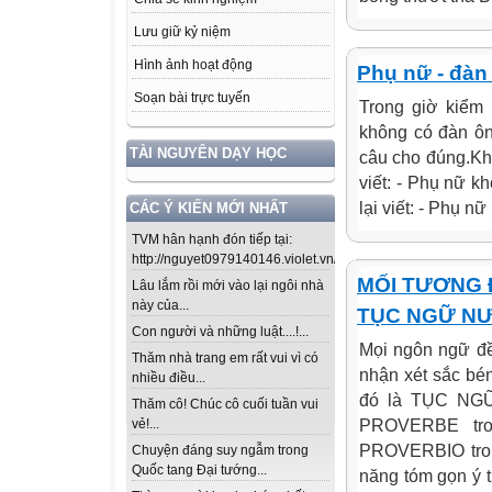
Lưu giữ kỷ niệm
Hình ảnh hoạt động
Phụ nữ - đàn
Soạn bài trực tuyến
Trong giờ kiểm 
không có đàn ôn
TÀI NGUYÊN DẠY HỌC
câu cho đúng.Khi
viết: - Phụ nữ k
lại viết: - Phụ n
CÁC Ý KIẾN MỚI NHẤT
TVM hân hạnh đón tiếp tại:
http://nguyet0979140146.violet.vn/...
MỐI TƯƠNG 
Lâu lắm rồi mới vào lại ngôi nhà
này của...
TỤC NGỮ N
Con người và những luật....!...
Mọi ngôn ngữ đ
Thăm nhà trang em rất vui vì có
nhận xét sắc bé
nhiều điều...
đó là TỤC NGỮ 
Thăm cô! Chúc cô cuối tuần vui
PROVERBE tron
vẻ!...
PROVERBIO tron
Chuyện đáng suy ngẫm trong
Quốc tang Đại tướng...
năng tóm gọn ý t