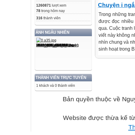
Chuyện i ngắ
1260871
lượt xem
78
trong hôm nay
Trong những tran
316
thành viên
được đọc nhiều b
qua. Cuộc tranh 
ẢNH NGẪU NHIÊN
viết này không n
nhìn chung và nh
sinh hoạt trong B
THÀNH VIÊN TRỰC TUYẾN
1 khách và 0 thành viên
Bản quyền thuộc về Ng
Website được thừa kế t
T