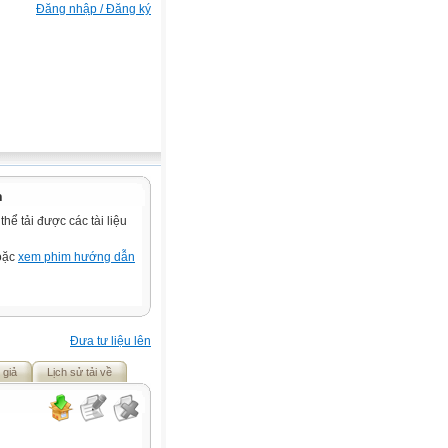
Đăng nhập / Đăng ký
n
ể tải được các tài liệu
hoặc
xem phim hướng dẫn
Đưa tư liệu lên
 giả
Lịch sử tải về