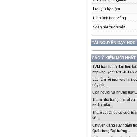
Lưu giữ kỷ niệm
Hình ảnh hoạt động
Soạn bài trực tuyến
TÀI NGUYÊN DẠY HỌC
CÁC Ý KIẾN MỚI NHẤT
TVM hân hạnh đón tiếp tại:
http://nguyet0979140146.vio
Lâu lắm rồi mới vào lại ng
này của...
Con người và những luật....!
Thăm nhà trang em rất vui 
nhiều điều...
Thăm cô! Chúc cô cuối tuầ
vẻ!...
Chuyện đáng suy ngẫm tr
Quốc tang Đại tướng...