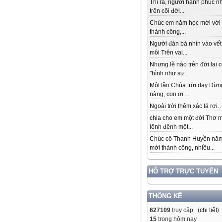
Thì ra, người hạnh phúc n
trên cõi đời...
Chúc em năm học mới với
thành công,...
Người đàn bà nhìn vào vết
môi Trên vai...
Nhưng lẽ nào trên đời lại 
"hình như sự...
Một lần Chúa trời dạy Đừn
nàng, con ơi ...
Ngoài trời thêm xác lá rơi….
chia cho em một đời Thơ 
lênh đênh một...
Chúc cô Thanh Huyền nă
mới thành công, nhiều...
HỖ TRỢ TRỰC TUYẾN
THỐNG KÊ
627109
truy cập (
chi tiết
)
15
trong hôm nay