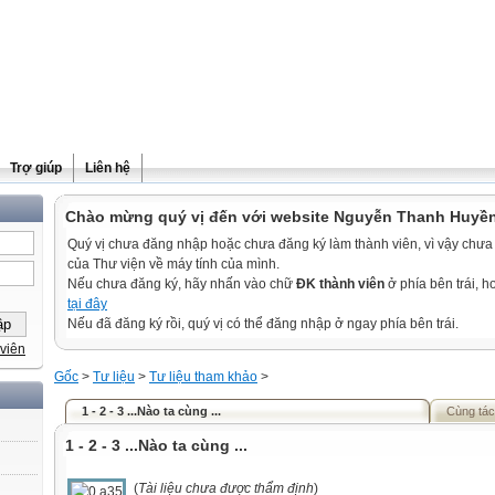
Trợ giúp
Liên hệ
Chào mừng quý vị đến với website Nguyễn Thanh Huyề
Quý vị chưa đăng nhập hoặc chưa đăng ký làm thành viên, vì vậy chưa th
của Thư viện về máy tính của mình.
Nếu chưa đăng ký, hãy nhấn vào chữ
ĐK thành viên
ở phía bên trái, 
tại đây
Nếu đã đăng ký rồi, quý vị có thể đăng nhập ở ngay phía bên trái.
viên
Gốc
>
Tư liệu
>
Tư liệu tham khảo
>
1 - 2 - 3 ...Nào ta cùng ...
Cùng tác
1 - 2 - 3 ...Nào ta cùng ...
(
Tài liệu chưa được thẩm định
)