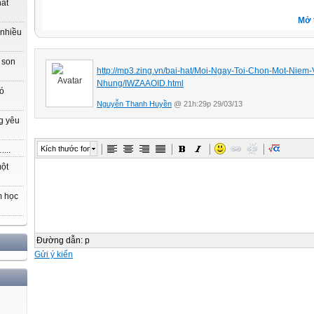
hất
Mở 
 nhiều
 son
http://mp3.zing.vn/bai-hat/Moi-Ngay-Toi-Chon-Mot-Niem
Nhung/IWZAAOID.html
có
Nguyễn Thanh Huyền
@ 21h:29p 29/03/13
g yêu
Kích thước font
...
một
m học
Đường dẫn
:
p
Gửi ý kiến