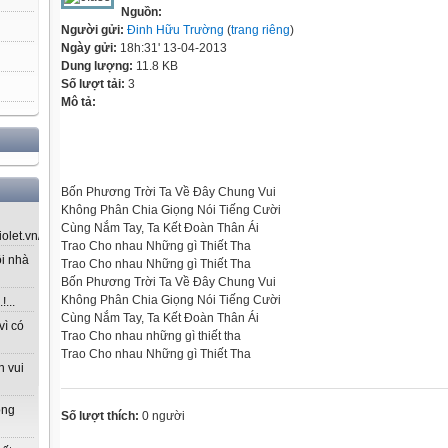
Nguồn:
Người gửi:
Đinh Hữu Trường
(
trang riêng
)
Ngày gửi:
18h:31' 13-04-2013
Dung lượng:
11.8 KB
Số lượt tải:
3
Mô tả:
Bốn Phương Trời Ta Về Đây Chung Vui
Không Phân Chia Giọng Nói Tiếng Cười
Cùng Nắm Tay, Ta Kết Đoàn Thân Ái
let.vn/...
Trao Cho nhau Những gì Thiết Tha
ôi nhà
Trao Cho nhau Những gì Thiết Tha
Bốn Phương Trời Ta Về Đây Chung Vui
Không Phân Chia Giọng Nói Tiếng Cười
...
Cùng Nắm Tay, Ta Kết Đoàn Thân Ái
vì có
Trao Cho nhau những gì thiết tha
Trao Cho nhau Những gì Thiết Tha
n vui
ong
Số lượt thích:
0 người