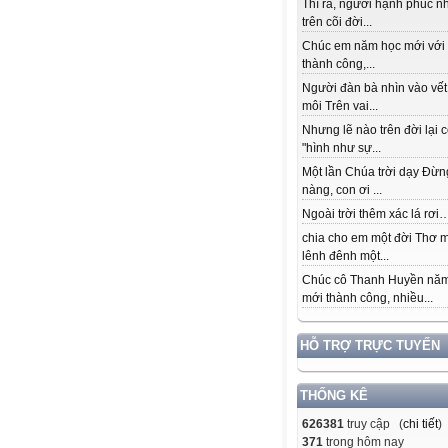
Thì ra, người hạnh phúc n
trên cõi đời...
Chúc em năm học mới với
thành công,...
Người đàn bà nhìn vào vết
môi Trên vai...
Nhưng lẽ nào trên đời lại 
"hình như sự...
Một lần Chúa trời dạy Đừn
nàng, con ơi ...
Ngoài trời thêm xác lá rơi….
chia cho em một đời Thơ 
lênh đênh một...
Chúc cô Thanh Huyền nă
mới thành công, nhiều...
HỖ TRỢ TRỰC TUYẾN
THỐNG KÊ
626381
truy cập (
chi tiết
)
371
trong hôm nay