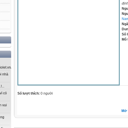
địn
Ngu
Ngư
Na
Ngà
Dun
Số 
Mô 
let.vn/...
ôi nhà
...
vì có
Số lượt thích:
0 người
n vui
Mở 
ong