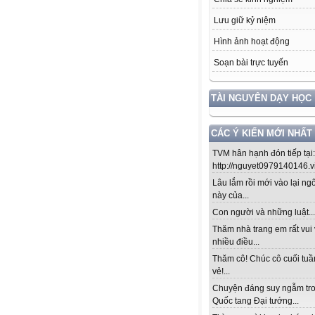
Lưu giữ kỷ niệm
Hình ảnh hoạt động
Soạn bài trực tuyến
TÀI NGUYÊN DẠY HỌC
CÁC Ý KIẾN MỚI NHẤT
TVM hân hạnh đón tiếp tại:
http://nguyet0979140146.vio
Lâu lắm rồi mới vào lại ng
này của...
Con người và những luật....!
Thăm nhà trang em rất vui 
nhiều điều...
Thăm cô! Chúc cô cuối tuầ
vẻ!...
Chuyện đáng suy ngẫm tr
Quốc tang Đại tướng...