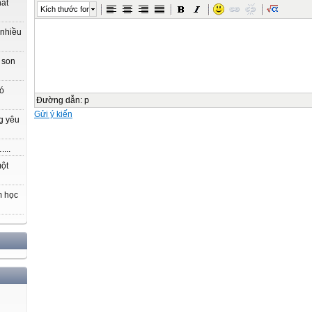
hất
Kích thước font
 nhiều
 son
có
Đường dẫn
:
p
Gửi ý kiến
g yêu
...
một
m học