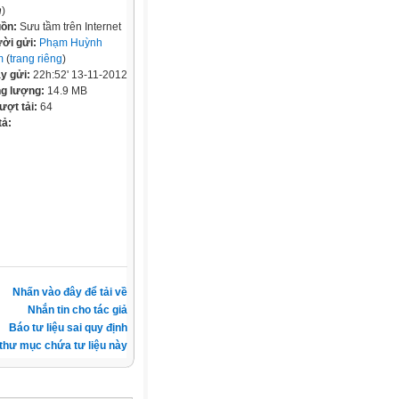
h
)
ồn:
Sưu tầm trên Internet
ời gửi:
Phạm Huỳnh
m
(
trang riêng
)
y gửi:
22h:52' 13-11-2012
g lượng:
14.9 MB
lượt tải:
64
tả:
Nhấn vào đây để tải về
Nhắn tin cho tác giả
Báo tư liệu sai quy định
thư mục chứa tư liệu này