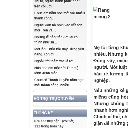
Thì ra, người hạnh phúc nhất
trên cõi đời...
Chúc em năm học mới với nhiều
thành công,...
Người đàn bà nhìn vào vết son
môi Trên vai...
Nhưng lẽ nào trên đời lại có
"hình như sự...
Mẹ tôi từng khu
Một lần Chúa trời dạy Đừng yêu
nhiều. Nhưng kh
nàng, con ơi ...
Đúng vậy, miện
Ngoài trời thêm xác lá rơi…....
người. Môt luậ
chia cho em một đời Thơ một
lênh đênh một...
bán rẻ lương 
nghiệp.
Chúc cô Thanh Huyền năm học
mới thành công, nhiều...
Nếu những kẻ gi
miệng cũng hóa 
HỖ TRỢ TRỰC TUYẾN
Nhưng chúng t
nhanh hơn nghĩ,
THỐNG KÊ
Chính ví thế, c
626322
truy cập (
chi tiết
)
giận để những g
312
trong hôm nay