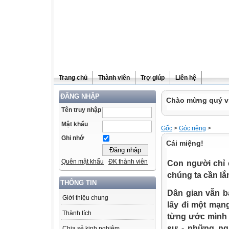
Trang chủ
Thành viên
Trợ giúp
Liên hệ
ĐĂNG NHẬP
Chào mừng quý vị
Tên truy nhập
Mật khẩu
Gốc
>
Góc riêng
>
Ghi nhớ
Cái miệng!
Quên mật khẩu
ĐK thành viên
Con người chỉ c
chúng ta cần lắ
THÔNG TIN
Dân gian vẫn bả
Giới thiệu chung
lấy đi một mạng
Thành tích
từng ước mình l
sư - những ng
Chia sẻ kinh nghiệm