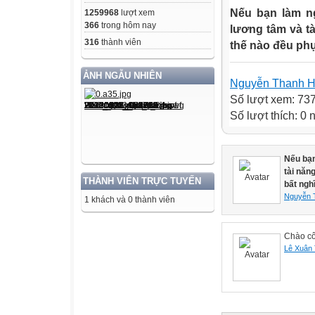
Nếu bạn làm n
1259968
lượt xem
366
trong hôm nay
lương tâm và t
316
thành viên
thế nào đều phụ
ẢNH NGẪU NHIÊN
Nguyễn Thanh 
Số lượt xem: 73
Số lượt thích: 0
Nếu bạn
tài năn
THÀNH VIÊN TRỰC TUYẾN
bất nghĩ
Nguyễn 
1 khách và 0 thành viên
Chào cô
Lê Xuân