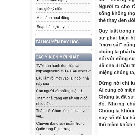
Người ta cho r
Lưu giữ kỷ niệm
sống không thọ
Hình ảnh hoạt động
thể thay đen đổi
Soạn bài trực tuyến
Quy luật trong 
sư phải biện h
TÀI NGUYÊN DẠY HỌC
"mưu sát" cũng 
chúng ta phải b
CÁC Ý KIẾN MỚI NHẤT
nói với đồng sự
để che đi bầu t
TVM hân hạnh đón tiếp tại:
http://nguyet0979140146.violet.vn/...
miệng chúng ta, 
Lâu lắm rồi mới vào lại ngôi nhà
Đừng nói chi l
này của...
Ai cũng có miện
Con người và những luật....!...
Chúng ta đã sử 
Thăm nhà trang em rất vui vì có
đó. Nhưng chú
nhiều điều...
Chúng ta không 
Thăm cô! Chúc cô cuối tuần vui
vẻ!...
nay sẽ để lại 
Chuyện đáng suy ngẫm trong
thù hiềm khích 
Quốc tang Đại tướng...