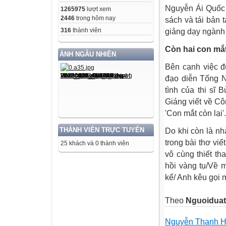
Nguyễn Ái Quốc 
1265975
lượt xem
2446
trong hôm nay
sách và tái bản 
316
thành viên
giảng dạy ngành d
Còn hai con mắ
ẢNH NGẪU NHIÊN
Bên cạnh việc đ
đạo diễn Tống N
tình của thi sĩ 
Giáng viết về C
'Con mắt còn lại'.
THÀNH VIÊN TRỰC TUYẾN
Do khi còn là nh
trong bài thơ vi
25 khách và 0 thành viên
vô cùng thiết th
hồi vàng tụ/Về 
kể/ Anh kêu gọi m
Theo
Nguoiduat
Nguyễn Thanh 