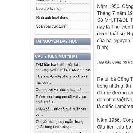
Năm 1950, Công 
Lưu giữ kỷ niệm
Tháng 7 năm 195
Hình ảnh hoạt động
Sở VH,TT&DL TP
nay là Thư viện
Soạn bài trực tuyến
được luật sư Ng
của bà Nguyễn T
TÀI NGUYÊN DẠY HỌC
Bình).
CÁC Ý KIẾN MỚI NHẤT
Hoa hậu Công Thị Ng
TVM hân hạnh đón tiếp tại:
http://nguyet0979140146.violet.vn/...
Lâu lắm rồi mới vào lại ngôi nhà
Ra tù, bà Công T
này của...
trong những lần 
Con người và những luật....!...
đã mở đường cho
Thăm nhà trang em rất vui vì có
đẹp nhất Việt Na
nhiều điều...
là chiếc Lambrett
Thăm cô! Chúc cô cuối tuần vui
vẻ!...
Năm 1956, Công
Chuyện đáng suy ngẫm trong
đầu tiên của bà
Quốc tang Đại tướng...