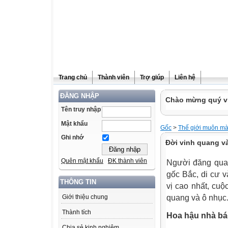
Trang chủ
Thành viên
Trợ giúp
Liên hệ
ĐĂNG NHẬP
Chào mừng quý vị
Tên truy nhập
Mật khẩu
Gốc
>
Thế giới muôn m
Ghi nhớ
Đời vinh quang v
Quên mật khẩu
ĐK thành viên
Người đăng quan
gốc Bắc, di cư 
THÔNG TIN
vị cao nhất, cu
quang và ô nhục
Giới thiệu chung
Thành tích
Hoa hậu nhà b
Chia sẻ kinh nghiệm