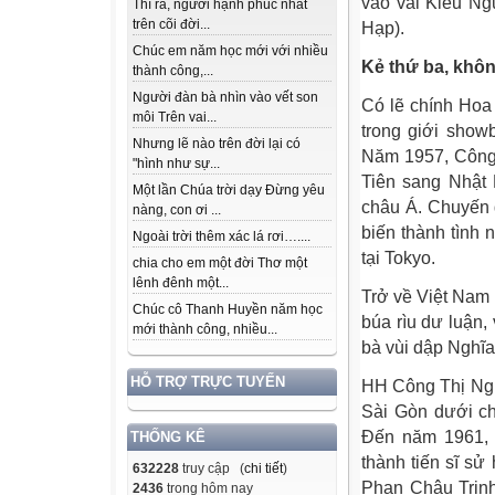
vào vai Kiều Ng
Thì ra, người hạnh phúc nhất
trên cõi đời...
Hạp).
Chúc em năm học mới với nhiều
Kẻ thứ ba, khô
thành công,...
Người đàn bà nhìn vào vết son
Có lẽ chính Hoa
môi Trên vai...
trong giới show
Nhưng lẽ nào trên đời lại có
Năm 1957, Công
"hình như sự...
Tiên sang Nhật 
Một lần Chúa trời dạy Đừng yêu
châu Á. Chuyến 
nàng, con ơi ...
biến thành tình
Ngoài trời thêm xác lá rơi…....
tại Tokyo.
chia cho em một đời Thơ một
lênh đênh một...
Trở về Việt Nam 
Chúc cô Thanh Huyền năm học
búa rìu dư luận
mới thành công, nhiều...
bà vùi dập Nghĩ
HỖ TRỢ TRỰC TUYẾN
HH Công Thị Nghĩ
Sài Gòn dưới ch
Đến năm 1961, 
THỐNG KÊ
thành tiến sĩ sử
632228
truy cập (
chi tiết
)
Phan Châu Trinh
2436
trong hôm nay