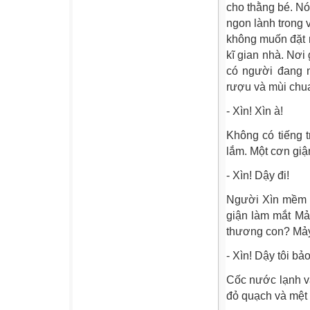
cho thằng bé. Nó
ngon lành trong 
không muốn đặt 
kĩ gian nhà. Nơi
có người đang n
rượu và mùi chu
- Xìn! Xìn à!
Không có tiếng t
lắm. Một cơn giận
- Xìn! Dậy đi!
Người Xìn mềm o
giận làm mắt Mảy
thương con? Mảy 
- Xìn! Dậy tôi bảo
Cốc nước lạnh và
đỏ quạch và mệt 