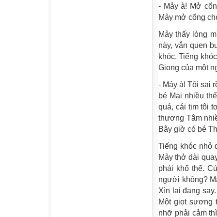
- Mảy à! Mở cổn
Mảy mở cổng cho 
Mảy thấy lòng mì
này, vẫn quen b
khóc. Tiếng khóc
Giọng của một ng
- Mảy à! Tôi sai 
bé Mai nhiều thế
quá, cái tim tôi
thương Tâm nhiều
Bây giờ có bé Th
Tiếng khóc nhỏ d
Mảy thở dài qua
phải khổ thế. C
người không? Mả
Xìn lại đang sa
Một giọt sương 
nhỡ phải cảm th