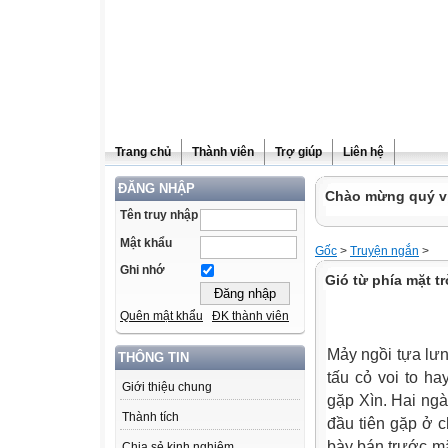
Trang chủ
Thành viên
Trợ giúp
Liên hệ
ĐĂNG NHẬP
Chào mừng quý vị
Tên truy nhập
Mật khẩu
Gốc
>
Truyện ngắn
>
Ghi nhớ
Gió từ phía mặt tr
Quên mật khẩu
ĐK thành viên
Mảy ngồi tựa lư
THÔNG TIN
tấu cỏ voi to h
Giới thiệu chung
gặp Xìn. Hai ngà
Thành tích
đầu tiên gặp ở 
bày bán trước mặt
Chia sẻ kinh nghiệm