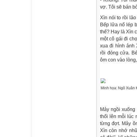
vợ. Tôi sẽ bán bò
Xìn nói to rồi lả
Bếp lửa nổ lép 
thế? Hay là Xìn c
một cô gái đi ch
xua đi hình ảnh
rồi đóng cửa. B
ôm con vào lòng,
Minh họa: Ngô Xuân 
Mảy ngồi xuống 
thổi lên mỗi lú
từng đợt. Mảy ôm
Xìn còn nhớ nhữ