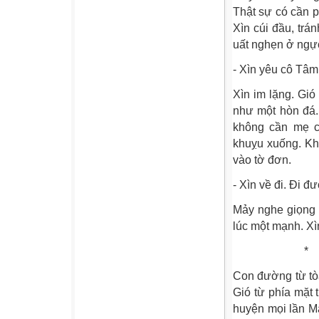
Thật sự có cần p
Xìn cúi đầu, trá
uất nghẹn ở ngự
- Xìn yêu cô Tâm
Xìn im lặng. Gió
như một hòn đá.
không cần mẹ 
khuỵu xuống. Kh
vào tờ đơn.
- Xìn về đi. Đi đ
Mảy nghe giọng 
lúc một mạnh. Xì
*
Con đường từ tò
Gió từ phía mặt 
huyện mọi lần M