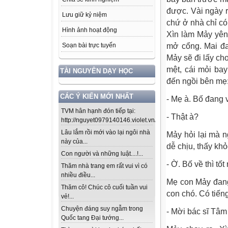
được. Vài ngày rồ
Lưu giữ kỷ niệm
chứ ở nhà chỉ có
Hình ảnh hoạt động
Xìn làm Mảy yên 
mở cổng. Mai đa
Soạn bài trực tuyến
Mảy sẽ đi lấy ch
mệt, cái mỏi ba
TÀI NGUYÊN DẠY HỌC
đến ngồi bên mẹ
CÁC Ý KIẾN MỚI NHẤT
- Mẹ à. Bố đang 
TVM hân hạnh đón tiếp tại:
- Thật à?
http://nguyet0979140146.violet.vn/...
Lâu lắm rồi mới vào lại ngôi nhà
Mảy hỏi lại mà n
này của...
dễ chịu, thấy kh
Con người và những luật....!...
- Ờ. Bố về thì tố
Thăm nhà trang em rất vui vì có
nhiều điều...
Mẹ con Mảy đang 
Thăm cô! Chúc cô cuối tuần vui
con chó. Có tiế
vẻ!...
Chuyện đáng suy ngẫm trong
- Mời bác sĩ Tâm
Quốc tang Đại tướng...