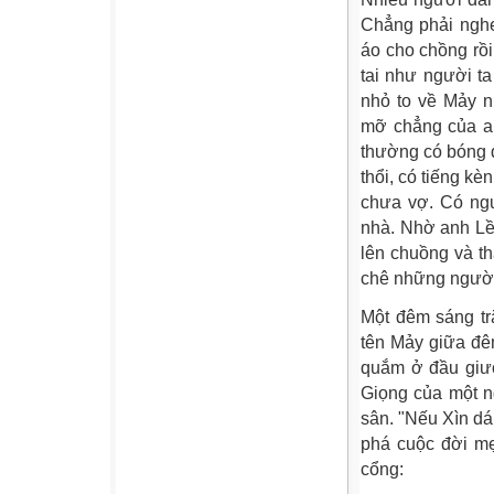
Chẳng phải nghe
áo cho chồng rồ
tai như người t
nhỏ to về Mảy 
mỡ chẳng của ai
thường có bóng đà
thổi, có tiếng kè
chưa vợ. Có ngư
nhà. Nhờ anh Lề
lên chuồng và t
chê những người
Một đêm sáng tr
tên Mảy giữa đê
quắm ở đầu giườ
Giọng của một n
sân. "Nếu Xìn d
phá cuộc đời mẹ
cổng: