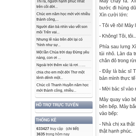
Mảy chạy ra. X
Thì ra, người hạnh phúc nhất
trên cõi đời...
bước đi hùng dũ
Chúc em năm học mới với nhiều
Xìn cười lớn:
thành công,...
- Tôi về rồi! Mảy
Người đàn bà nhìn vào vết son
môi Trên vai...
- Không! Tôi, tôi..
Nhưng lẽ nào trên đời lại có
"hình như sự...
Phía sau lưng X
Một lần Chúa trời dạy Đừng yêu
túi nhỏ. Làn da 
nàng, con ơi ...
chân đỏ trong rừ
Ngoài trời thêm xác lá rơi…....
- Đây là bác sĩ 
chia cho em một đời Thơ một
bản mình thực tế
lênh đênh một...
Chúc cô Thanh Huyền năm học
- Mời bác sĩ vào 
mới thành công, nhiều...
Mảy quay vào bế
HỖ TRỢ TRỰC TUYẾN
bên bếp. Mảy bắ
vào bếp:
THỐNG KÊ
- Nhà chị xa thậ
633427
truy cập (
chi tiết
)
thật hạnh phúc.
3635
trong hôm nay