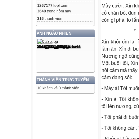
Mảy cười. Xìn kh
1267177
lượt xem
3648
trong hôm nay
cỏ chăn bò, đun
316
thành viên
còn gì phải lo lắ
*
ẢNH NGẪU NHIÊN
Xìn khỏi ốm lại 
làm ăn. Xìn đi b
Nương ngô cũng 
Một buổi tối, Xì
nồi cám mà thấy 
cám đang sôi:
THÀNH VIÊN TRỰC TUYẾN
- Mảy à! Tôi muố
10 khách và 0 thành viên
- Xìn à! Tôi kh
tôi lên nương, cù
- Tôi phải đi buô
- Tôi không cần. 
- Không! Tôi mu