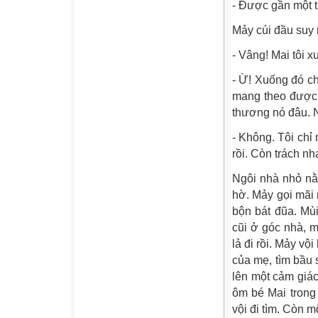
- Được gần một 
Mảy cúi đầu suy n
- Vâng! Mai tôi x
- Ừ! Xuống đó c
mang theo được.
thương nó đâu. N
- Không. Tôi chỉ
rồi. Còn trách nh
Ngôi nhà nhỏ nằ
hờ. Mảy gọi mãi
bộn bát đũa. Mùi
cũi ở góc nhà, 
lả đi rồi. Mảy v
của mẹ, tìm bầu
lên một cảm giác
ôm bé Mai trong
vội đi tìm. Còn 