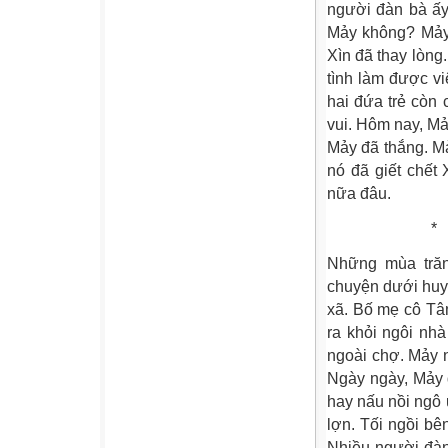
người đàn bà ấy 
Mảy không? Mảy 
Xìn đã thay lòng
tình làm được v
hai đứa trẻ còn
vui. Hôm nay, Mả
Mảy đã thắng. M
nó đã giết chết
nữa đâu.
*
Những mùa trăn
chuyện dưới huy
xã. Bố mẹ cô Tâ
ra khỏi ngôi nhà
ngoài chợ. Mảy 
Ngày ngày, Mảy d
hay nấu nồi ngô 
lợn. Tối ngồi bê
Nhiều người đàn