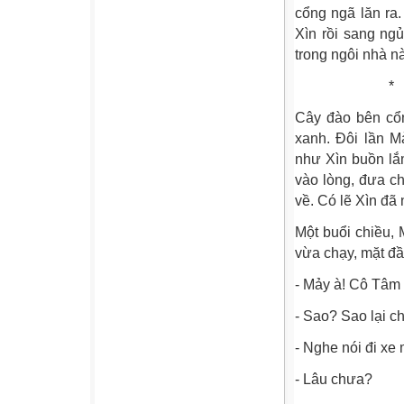
cổng ngã lăn ra
Xìn rồi sang ng
trong ngôi nhà n
*
Cây đào bên cổn
xanh. Đôi lần M
như Xìn buồn lắ
vào lòng, đưa c
về. Có lẽ Xìn đã
Một buổi chiều, 
vừa chạy, mặt đầ
- Mảy à! Cô Tâm c
- Sao? Sao lại c
- Nghe nói đi xe 
- Lâu chưa?