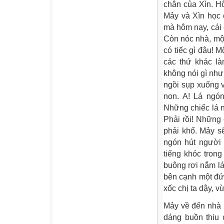
chân của Xìn. Hô
Mảy và Xìn học 
mà hôm nay, cái 
Còn nóc nhà, một
có tiếc gì đâu! 
các thứ khác l
không nói gì nh
ngồi sụp xuống 
non. A! Lá ngón
Những chiếc lá 
Phải rồi! Những 
phải khổ. Mảy s
ngón hút người 
tiếng khóc tron
buông rơi nắm lá
bên cạnh một đứa
xốc chị ta dậy, v
Mảy về đến nhà k
dáng buồn thiu