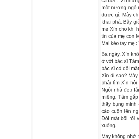
cả đời". Vì nhữn
một nương ngô m
được gì. Mảy ch
khai phá. Bây gi
mẹ Xìn cho khi h
tin của mẹ con 
Mai kéo tay mẹ : 
Ba ngày. Xìn kh
ở với bác sĩ Tâ
bác sĩ có đôi mắ
Xìn đi sao? Mảy
phải tìm Xìn hỏ
Ngôi nhà đẹp lắ
miếng. Tâm gắp 
thấy bụng mình 
cào cuộn lên ng
Đôi mắt bối rối
xuống.
Mảy không nhớ m