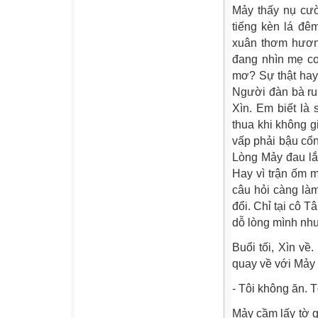
Mảy thấy nụ cườ
tiếng kèn lá đê
xuân thơm hươn
đang nhìn mẹ co
mơ? Sự thật hay
Người đàn bà ru
Xìn. Em biết là
thua khi không 
vấp phải bậu cổ
Lòng Mảy đau lắ
Hay vì trận ốm 
câu hỏi càng làm
đổi. Chỉ tại cô 
dỗ lòng mình như
Buổi tối, Xìn về
quay về với Mảy 
- Tôi không ăn. 
Mảy cầm lấy tờ g