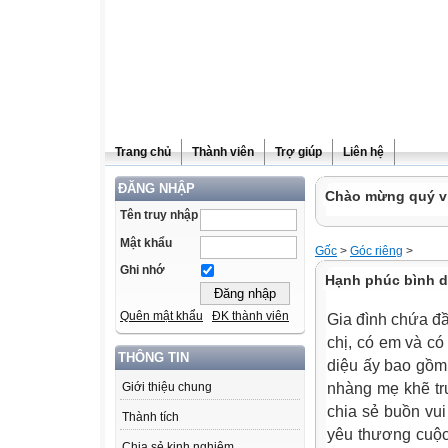
Trang chủ
Thành viên
Trợ giúp
Liên hệ
ĐĂNG NHẬP
Chào mừng quý vị
Tên truy nhập
Mật khẩu
Gốc
>
Góc riêng
>
Ghi nhớ
Hạnh phúc bình d
Quên mật khẩu
ĐK thành viên
Gia đình chứa đầy
chị, có em và co
THÔNG TIN
diệu ấy bao gồm
nhàng mẹ khẽ tr
Giới thiệu chung
chia sẻ buồn vui
Thành tích
yêu thương cuộc s
Chia sẻ kinh nghiệm