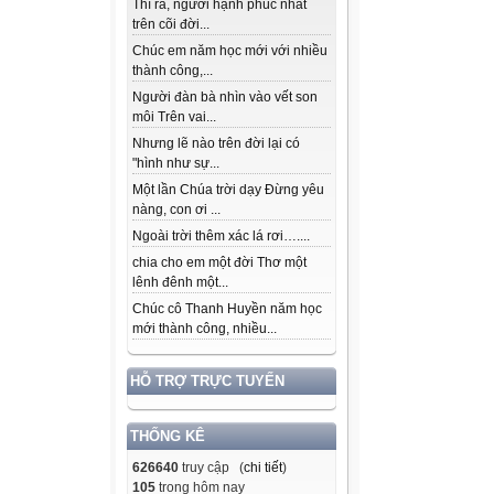
Thì ra, người hạnh phúc nhất
trên cõi đời...
Chúc em năm học mới với nhiều
thành công,...
Người đàn bà nhìn vào vết son
môi Trên vai...
Nhưng lẽ nào trên đời lại có
"hình như sự...
Một lần Chúa trời dạy Đừng yêu
nàng, con ơi ...
Ngoài trời thêm xác lá rơi…....
chia cho em một đời Thơ một
lênh đênh một...
Chúc cô Thanh Huyền năm học
mới thành công, nhiều...
HỖ TRỢ TRỰC TUYẾN
THỐNG KÊ
626640
truy cập (
chi tiết
)
105
trong hôm nay