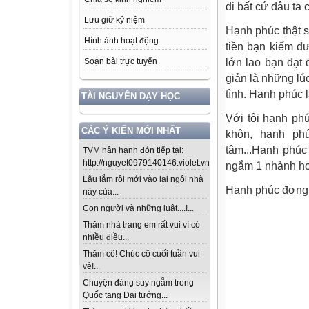
đi bất cứ đâu ta 
Lưu giữ kỷ niệm
Hạnh phúc thật 
Hình ảnh hoạt động
tiền bạn kiếm đ
lớn lao bạn đạt
Soạn bài trực tuyến
giản là những lú
tình. Hạnh phúc l
TÀI NGUYÊN DẠY HỌC
Với tôi hạnh ph
CÁC Ý KIẾN MỚI NHẤT
khôn, hạnh ph
tâm...Hạnh phúc
TVM hân hạnh đón tiếp tại:
http://nguyet0979140146.violet.vn/...
ngắm 1 nhành hoa
Lâu lắm rồi mới vào lại ngôi nhà
Hạnh phúc đơngiả
này của...
Con người và những luật....!...
Thăm nhà trang em rất vui vì có
nhiều điều...
Thăm cô! Chúc cô cuối tuần vui
vẻ!...
Chuyện đáng suy ngẫm trong
Quốc tang Đại tướng...