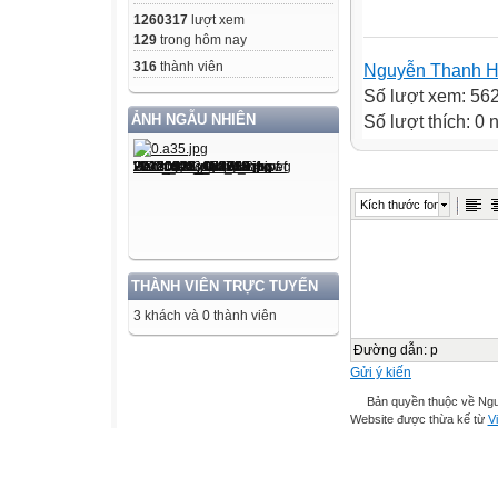
1260317
lượt xem
129
trong hôm nay
316
thành viên
Nguyễn Thanh 
Số lượt xem: 56
ẢNH NGẪU NHIÊN
Số lượt thích: 0
Kích thước font
THÀNH VIÊN TRỰC TUYẾN
3 khách và 0 thành viên
Đường dẫn
:
p
Gửi ý kiến
Bản quyền thuộc về Ng
Website được thừa kế từ
Vi