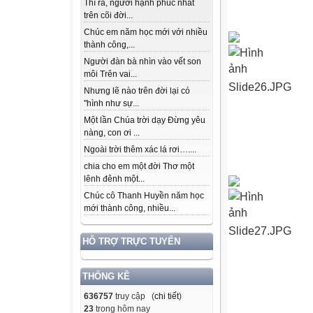
Thì ra, người hạnh phúc nhất
trên cõi đời...
Chúc em năm học mới với nhiều
thành công,...
Người đàn bà nhìn vào vết son
môi Trên vai...
Slide26.JPG
Nhưng lẽ nào trên đời lại có
"hình như sự...
Một lần Chúa trời dạy Đừng yêu
nàng, con ơi ...
Ngoài trời thêm xác lá rơi…....
chia cho em một đời Thơ một
lênh đênh một...
Chúc cô Thanh Huyền năm học
mới thành công, nhiều...
Slide27.JPG
HỖ TRỢ TRỰC TUYẾN
THỐNG KÊ
636757
truy cập (
chi tiết
)
23
trong hôm nay