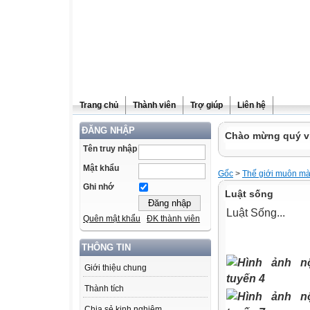
Trang chủ
Thành viên
Trợ giúp
Liên hệ
ĐĂNG NHẬP
Chào mừng quý vị
Tên truy nhập
Mật khẩu
Gốc
>
Thế giới muôn m
Ghi nhớ
Luật sống
Luật Sống...
Quên mật khẩu
ĐK thành viên
THÔNG TIN
Giới thiệu chung
Thành tích
Chia sẻ kinh nghiệm