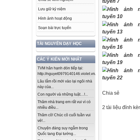
Lưu giữ kỷ niệm
Hình ảnh hoạt động
Soạn bài trực tuyến
TÀI NGUYÊN DẠY HỌC
CÁC Ý KIẾN MỚI NHẤT
TVM hân hạnh đón tiếp tại:
http://nguyet0979140146.violet.vn/...
Lâu lắm rồi mới vào lại ngôi nhà
này của...
Chia sẻ
Con người và những luật....!...
Thăm nhà trang em rất vui vì có
2
tài liệu đính k
nhiều điều...
Thăm cô! Chúc cô cuối tuần vui
vẻ!...
Chuyện đáng suy ngẫm trong
Quốc tang Đại tướng...