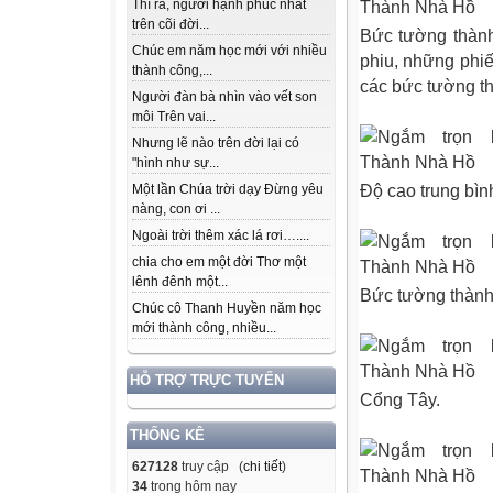
Thì ra, người hạnh phúc nhất
trên cõi đời...
Bức tường thành
Chúc em năm học mới với nhiều
phiu, những phiế
thành công,...
các bức tường t
Người đàn bà nhìn vào vết son
môi Trên vai...
Nhưng lẽ nào trên đời lại có
"hình như sự...
Độ cao trung bìn
Một lần Chúa trời dạy Đừng yêu
nàng, con ơi ...
Ngoài trời thêm xác lá rơi…....
chia cho em một đời Thơ một
lênh đênh một...
Bức tường thành
Chúc cô Thanh Huyền năm học
mới thành công, nhiều...
HỖ TRỢ TRỰC TUYẾN
Cổng Tây.
THỐNG KÊ
627128
truy cập (
chi tiết
)
34
trong hôm nay