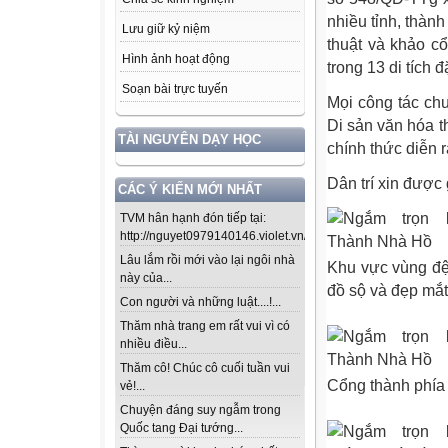
nhiều tỉnh, thành
Lưu giữ kỷ niệm
thuật và khảo c
Hình ảnh hoạt động
trong 13 di tích đ
Soạn bài trực tuyến
Mọi công tác ch
Di sản văn hóa t
TÀI NGUYÊN DẠY HỌC
chính thức diễn r
Dân trí xin được
CÁC Ý KIẾN MỚI NHẤT
TVM hân hạnh đón tiếp tại:
http://nguyet0979140146.violet.vn/...
Lâu lắm rồi mới vào lại ngôi nhà
Khu vực vùng đệ
này của...
đồ sộ và đẹp mắt
Con người và những luật....!...
Thăm nhà trang em rất vui vì có
nhiều điều...
Thăm cô! Chúc cô cuối tuần vui
Cổng thành phía
vẻ!...
Chuyện đáng suy ngẫm trong
Quốc tang Đại tướng...