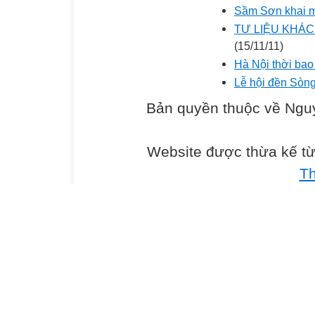
Sầm Sơn khai mù
TƯ LIỆU KHÁ
(15/11/11)
Hà Nội thời bao
Lễ hội đền Sòn
Bản quyền thuộc về Ng
Website được thừa kế t
T