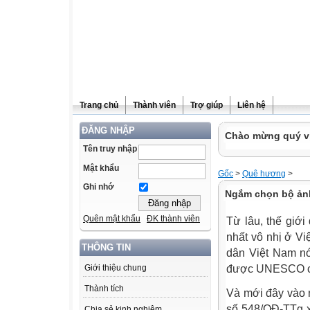
Trang chủ
Thành viên
Trợ giúp
Liên hệ
ĐĂNG NHẬP
Chào mừng quý vị
Tên truy nhập
Mật khẩu
Gốc
>
Quê hương
>
Ghi nhớ
Ngắm chọn bộ ản
Quên mật khẩu
ĐK thành viên
Từ lâu, thế giới
nhất vô nhị ở V
THÔNG TIN
dân Việt Nam nó
được UNESCO côn
Giới thiệu chung
Thành tích
Và mới đây vào 
số 548/QĐ-TTg xế
Chia sẻ kinh nghiệm