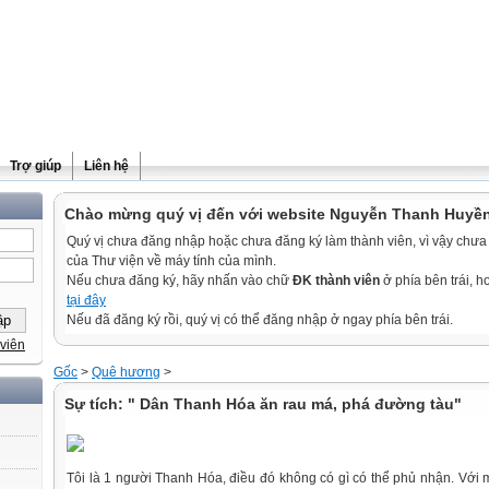
Trợ giúp
Liên hệ
Chào mừng quý vị đến với website Nguyễn Thanh Huyề
Quý vị chưa đăng nhập hoặc chưa đăng ký làm thành viên, vì vậy chưa th
của Thư viện về máy tính của mình.
Nếu chưa đăng ký, hãy nhấn vào chữ
ĐK thành viên
ở phía bên trái, 
tại đây
Nếu đã đăng ký rồi, quý vị có thể đăng nhập ở ngay phía bên trái.
viên
Gốc
>
Quê hương
>
Sự tích: " Dân Thanh Hóa ăn rau má, phá đường tàu"
Tôi là 1 người Thanh Hóa, điều đó không có gì có thể phủ nhận. Với 