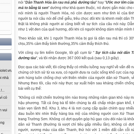
nói "
Dân Thanh Hóa ăn rau má phá đường tàu
" hay "
Ước mơ lớn của 
má to bằng lá sen
" dường như khá quen thuộc, nó được gắn mác cho ch
nói mình là người Thanh Hóa, nó còn được xem như tỉnh kì của tỉn
người ta nói câu nói để chế giễu, trêu chọc đôi khi là khinh miệt dân
thật là không phải người ai cũng biết về sự tích của câu nói này. D
như 1 vệt đen của quê hương, đôi khi có người không dám nhận mình 
Theo khảo sát, khi 1 người Thanh Hóa bị gọi là dân rau má thì có 30
chịu,35% cảm thấy bình thường,35% cảm thấy thích thú.
Với công cụ tìm kiếm Google, tôi gõ cụm từ "
Sự tích câu nói dân 
đường tàu
", và tôi nhận được 367.000 kết quả (sau 0,13 giây) .
Đọc qua các bài viết, tôi cũng thấy có nhiều luồng suy nghĩ về vấn đề 
let.vn/...
chứng cớ lịch sử từ xa xưa, có người đưa ra cuộc sống khổ cực của n
anh hùng luôn chống chọi với thiên nhiên của người dân xứ Thanh, về
ôi nhà
Nhưng theo tôi, câu nói này thực sự xuất hiện sau kháng chiến chống
bài viết cụ thể:
...
"Không có một chiến trường lớn nào trong những năm gian khó này m
vì có
hậu phương. Tất cả ông bà tổ tiên chúng ta đã chấp nhận gian khổ, 
toàn vẹn lãnh thổ. Khu 3, khu 4 là nơi cung cấp quân chính quy nhiều 
n vui
đau buồn khi nhìn thấy hàng bia mộ của những người con Xứ Than
trang Trường Sơn. Không có đợt quyên góp hủ gạo cứu đói nào là kh
ong
dân xứ Thanh (thường là vượt chỉ tiêu gấp nhiều lần), không có đợ
người, xương máu của dân Thanh, thử hỏi với 1 miền đất cằn cỗi 