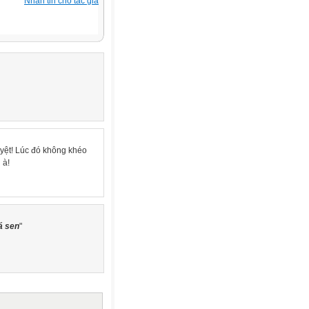
Nhắn tin cho tác giả
uyệt! Lúc đó không khéo
 à!
á sen
"