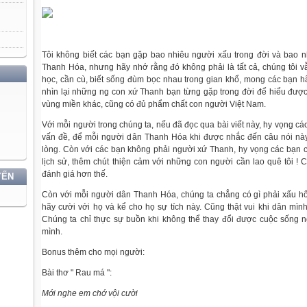
Tôi không biết các bạn gặp bao nhiêu người xấu trong đời và bao n
Thanh Hóa, nhưng hãy nhớ rằng đó không phải là tất cả, chúng tôi vẫ
học, cần cù, biết sống đùm bọc nhau trong gian khổ, mong các bạn hãy
nhìn lại những ng con xứ Thanh bạn từng gặp trong đời để hiểu được
vùng miền khác, cũng có đủ phẩm chất con người Việt Nam.
Với mỗi người trong chúng ta, nếu đã đọc qua bài viết này, hy vọng c
vấn đề, để mỗi người dân Thanh Hóa khi được nhắc đến câu nói này
lòng. Còn với các bạn không phải người xứ Thanh, hy vọng các bạn c
lịch sử, thêm chút thiện cảm với những con người cần lao quê tôi !
đánh giá hơn thế.
YẾN
Còn với mỗi người dân Thanh Hóa, chúng ta chẳng có gì phải xấu hổ
hãy cười với họ và kể cho họ sự tích này. Cũng thật vui khi dân mình
Chúng ta chỉ thực sự buồn khi không thể thay đổi được cuộc sống
mình.
Bonus thêm cho mọi người:
Bài thơ " Rau má ":
Mới nghe em chớ vội cười