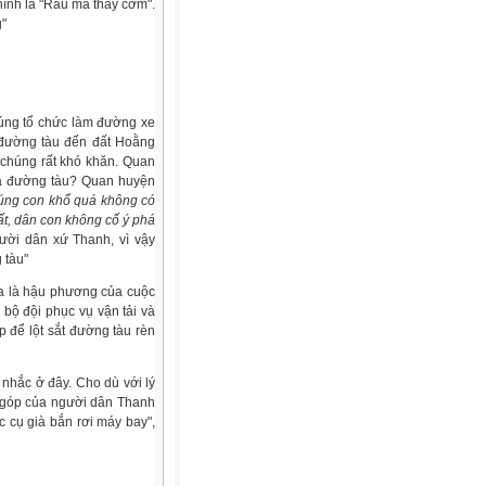
hính là "Rau má thay cơm".
g"
húng tổ chức làm đường xe
 đường tàu đến đất Hoằng
 chúng rất khó khăn. Quan
há đường tàu? Quan huyện
úng con khổ quá không có
ất, dân con không cố ý phá
gười dân xứ Thanh, vì vậy
 tàu"
óa là hậu phương của cuộc
bộ đội phục vụ vận tải và
 để lột sắt đường tàu rèn
 nhắc ở đây. Cho dù với lý
g góp của người dân Thanh
c cụ già bắn rơi máy bay",