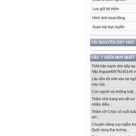
Lưu giữ kỷ niệm
Hình ảnh hoạt động
Soạn bài trực tuyến
TÀI NGUYÊN DẠY HỌC
CÁC Ý KIẾN MỚI NHẤT
TVM hân hạnh đón tiếp tại:
http://nguyet0979140146.vio
Lâu lắm rồi mới vào lại ng
này của...
Con người và những luật....!
Thăm nhà trang em rất vui 
nhiều điều...
Thăm cô! Chúc cô cuối tuầ
vẻ!...
Chuyện đáng suy ngẫm tr
Quốc tang Đại tướng...