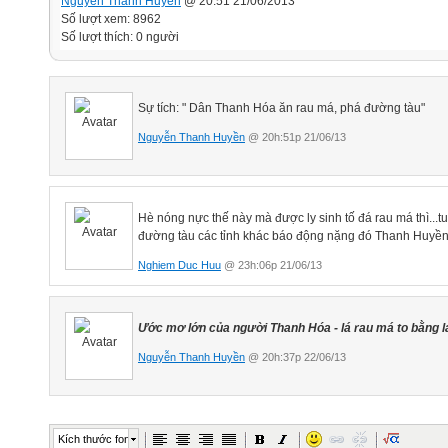
Nguyễn Thanh Huyền
@ 20:51 21/06/2013
Số lượt xem: 8962
Số lượt thích: 0 người
Sự tích: " Dân Thanh Hóa ăn rau má, phá đường tàu"
Nguyễn Thanh Huyền
@ 20h:51p 21/06/13
Hè nóng nực thế này mà được ly sinh tố đá rau má thì...t
đường tàu các tỉnh khác báo động nặng đó Thanh Huyền
Nghiem Duc Huu
@ 23h:06p 21/06/13
Ước mơ lớn của người Thanh Hóa - lá rau má to bằng l
Nguyễn Thanh Huyền
@ 20h:37p 22/06/13
Kích thước font