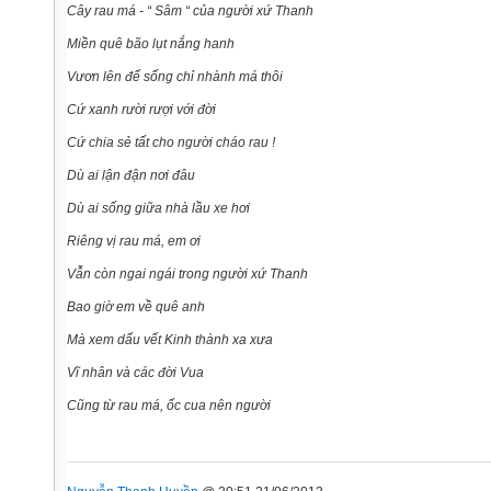
Cây rau má - “ Sâm “ của người xứ Thanh
Miền quê bão lụt nắng hanh
Vươn lên để sống chỉ nhành má thôi
Cứ xanh rười rượi với đời
Cứ chia sẻ tất cho người cháo rau !
Dù ai lận đận nơi đâu
Dù ai sống giữa nhà lầu xe hơi
Riêng vị rau má, em ơi
Vẫn còn ngai ngái trong người xứ Thanh
Bao giờ em về quê anh
Mà xem dấu vết Kinh thành xa xưa
Vĩ nhân và các đời Vua
Cũng từ rau má, ốc cua nên người