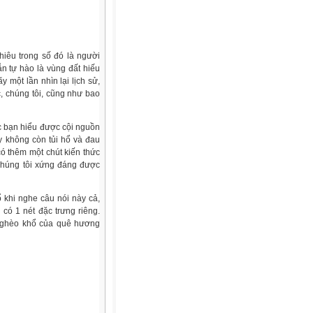
hiêu trong số đó là người
n tự hào là vùng đất hiếu
 một lần nhìn lại lịch sử,
, chúng tôi, cũng như bao
ác bạn hiểu được cội nguồn
 không còn tủi hổ và đau
ó thêm một chút kiến thức
 Chúng tôi xứng đáng được
 khi nghe câu nói này cả,
 có 1 nét đặc trưng riêng.
 nghèo khổ của quê hương