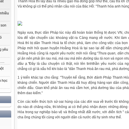
Thanh Hóa thì lấy đâu ra nhiều gạo mà đóng góp như thế, câu trả lời c
hất
Và không gì có thể phủ nhân câu nói của Bác Hồ: "Thanh hóa anh hùn
 nhiều
 son
Ngày xưa, thực dân Pháp lúc này đã hoàn toàn thống trị được VN, c
có
lửa để vận chuyển các khoáng vật ra Cảng mang về nước. Khi làm
Hoá thì bị dân Thanh Hoá ta tổ chức phá, làm cho công việc của bọn
Pháp mới hỏi quan huyện Hoằng Hoá là tại sao lại để dân chúng p
g yêu
Hoằng Hoá cũng là người yêu nước mới nói rằng:
"Thưa quan, dân ch
gì ăn nên phải ăn rau má, mà rau má trên đường tàu là non và ngon nh
...
đâu ạ."
Đây là câu chuyện có thật, nói lên tinhthần yêu nước của n
một
chẳng có gì là xấu hổ khi bảo là "dân Thanh Hoá ăn rau má, phá đường
1 ý kiến khác lại cho rằng: "Truyện kể rằng, thời đánh Pháp Thanh H
m học
kháng chiến. Người dân Thanh Hóa đã huy động hàng vạn dân công, 
chiến đấu. Gian khổ phải ăn rau má cầm hơi, phá đường tàu của pháp
thêm dao kiếm."
Còn các kiến thức lịch sử oai hùng của các đời vua về trước tôi không
do nào đi chăng nữa, thì không ai có thể phủ nhận được những đón
Hóa trong sự nghiệp bảo vệ và thống nhất đất nước, với điển tích " cá
cha ông chúng tôi cùng với người dân cả nước đã hy sinh như thế.