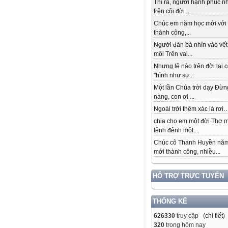
Thì ra, người hạnh phúc n
trên cõi đời...
Chúc em năm học mới với
thành công,...
Người đàn bà nhìn vào vết
môi Trên vai...
Nhưng lẽ nào trên đời lại 
"hình như sự...
Một lần Chúa trời dạy Đừn
nàng, con ơi ...
Ngoài trời thêm xác lá rơi….
chia cho em một đời Thơ 
lênh đênh một...
Chúc cô Thanh Huyền nă
mới thành công, nhiều...
HỖ TRỢ TRỰC TUYẾN
THỐNG KÊ
626330
truy cập (
chi tiết
)
320
trong hôm nay