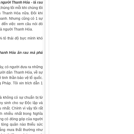
người Thanh Hóa - lá rau
úng tôi mỗi khi chúng tôi
h Thanh Hóa nữa. Đôi khi
 Thanh. Nhưng cũng có 1 sự
ẫn đến việc xem câu nói đó
là người Thanh Hóa.
% tỏ thái độ bực mình khó
Thanh Hóa ăn rau má phá
này, có người đưa ra những
gười dân Thanh Hóa, về sự
 tinh thần bảo vệ tổ quốc.
 Pháp. Tôi xin trích dẫn 1
à không có sự chuẩn bị từ
hy sinh cho sự Độc lập và
nhất. Chính vì vậy tôi rất
h nhiều nhất trong Nghĩa
ông có đóng góp của người
t tòng quân nào thiếu sức
nắng mưa thất thường như