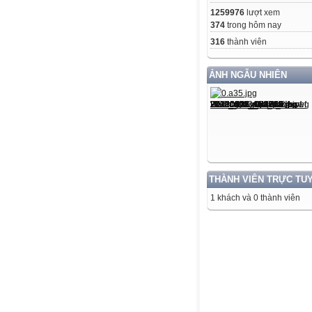
1259976
lượt xem
374
trong hôm nay
316
thành viên
ẢNH NGẪU NHIÊN
THÀNH VIÊN TRỰC TU
1 khách và 0 thành viên