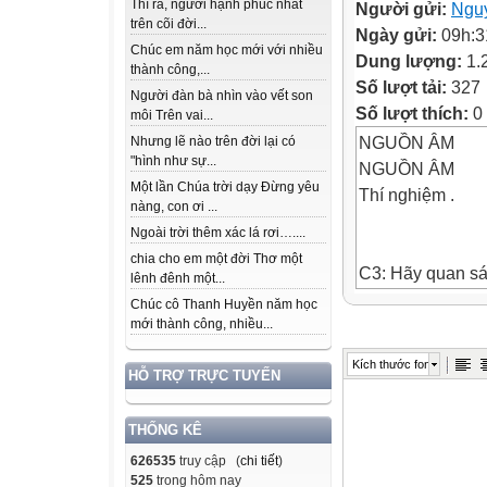
Thì ra, người hạnh phúc nhất
Người gửi:
Ngu
trên cõi đời...
Ngày gửi:
09h:3
Chúc em năm học mới với nhiều
Dung lượng:
1.
thành công,...
Số lượt tải:
327
Người đàn bà nhìn vào vết son
Số lượt thích:
0
môi Trên vai...
NGUỒN ÂM
Nhưng lẽ nào trên đời lại có
"hình như sự...
NGUỒN ÂM
Một lần Chúa trời dạy Đừng yêu
Thí nghiệm .
nàng, con ơi ...
Ngoài trời thêm xác lá rơi…....
chia cho em một đời Thơ một
C3: Hãy quan sát
lênh đênh một...
nghe được.
Chúc cô Thanh Huyền năm học
Dây cao su dao 
mới thành công, nhiều...
Một bạn dùng tay
Kích thước font
cân bằng. Một bạ
HỖ TRỢ TRỰC TUYẾN
2. Thí nghiệm 2.
C4: Vật nào phá
THỐNG KÊ
Thành cốc có ru
626535
truy cập (
chi tiết
)
Đó là thành cốc
525
trong hôm nay