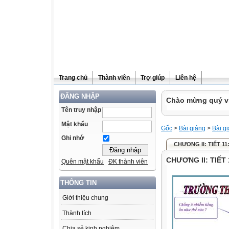
Trang chủ
Thành viên
Trợ giúp
Liên hệ
ĐĂNG NHẬP
Chào mừng quý vị
Tên truy nhập
Mật khẩu
Gốc
>
Bài giảng
>
Bài g
Ghi nhớ
CHƯƠNG II: TIẾT 11
CHƯƠNG II: TIẾT
Quên mật khẩu
ĐK thành viên
THÔNG TIN
Giới thiệu chung
Thành tích
Chia sẻ kinh nghiệm