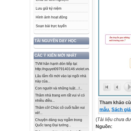
Lưu giữ kỷ niệm
Hình ảnh hoạt động
Soạn bài trực tuyến
TÀI NGUYÊN DẠY HỌC
CÁC Ý KIẾN MỚI NHẤT
TVM hân hạnh đón tiếp tại:
http://nguyet0979140146.violet.vn/...
Lâu lắm rồi mới vào lại ngôi nhà
này của...
Con người và những luật....!...
Thăm nhà trang em rất vui vì có
nhiều điều...
Tham khảo cù
Thăm cô! Chúc cô cuối tuần vui
mẫu
,
Sách gi
vẻ!...
(
Tài liệu chưa đ
Chuyện đáng suy ngẫm trong
Quốc tang Đại tướng...
Nguồn: