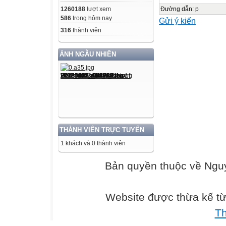
Sau khi gõ vào 
Đường dẫn
:
p
1260188
lượt xem
586
trong hôm nay
Gửi ý kiến
2. Thí nghiệm 2.
316
thành viên
Sau khi gõ vào 
Vật nào phát ra
ẢNH NGẪU NHIÊN
Mặt trống có ru
Đó là mặt trống
3. Thí nghiệm 3:
C5: Khi gõ vào 
Hãy tìm cách kiể
không?
THÀNH VIÊN TRỰC TUYẾN
3. Thí nghiệm 3:
1 khách và 0 thành viên
Bản quyền thuộc về Ng
Đàn Viôlông
Đàn tranh
Trống
Website được thừa kế t
Chiêng
T
Đàn Ghita