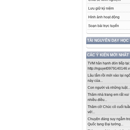
Lưu giữ kỷ niệm
Hình ảnh hoạt động
Soạn bài trực tuyến
TÀI NGUYÊN DẠY HỌC
CÁC Ý KIẾN MỚI NHẤT
TVM hân hạnh đón tiếp tại:
http://nguyet0979140146.vio
Lâu lắm rồi mới vào lại ng
này của...
Con người và những luật....!
Thăm nhà trang em rất vui 
nhiều điều...
Thăm cô! Chúc cô cuối tuầ
vẻ!...
Chuyện đáng suy ngẫm tr
Quốc tang Đại tướng...