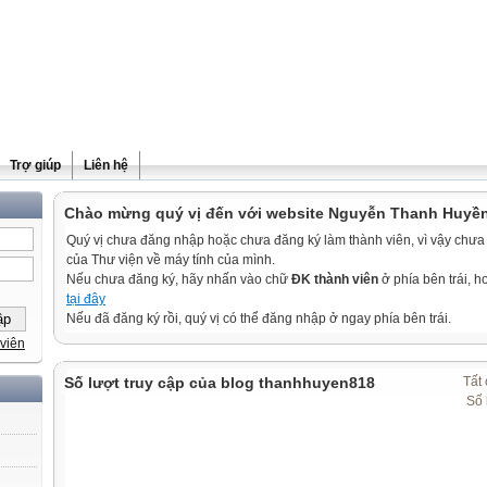
Trợ giúp
Liên hệ
Chào mừng quý vị đến với website Nguyễn Thanh Huyề
Quý vị chưa đăng nhập hoặc chưa đăng ký làm thành viên, vì vậy chưa th
của Thư viện về máy tính của mình.
Nếu chưa đăng ký, hãy nhấn vào chữ
ĐK thành viên
ở phía bên trái, 
tại đây
Nếu đã đăng ký rồi, quý vị có thể đăng nhập ở ngay phía bên trái.
viên
Số lượt truy cập của blog thanhhuyen818
Tất 
Số 