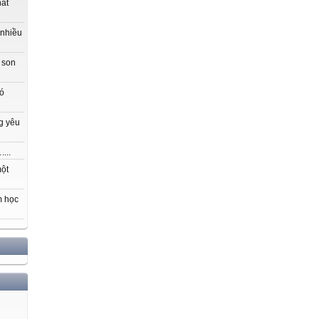
hất
 nhiều
 son
có
g yêu
...
một
m học