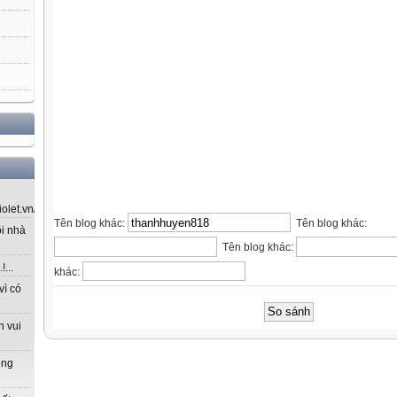
let.vn/...
Tên blog khác:
Tên blog khác:
ôi nhà
Tên blog khác:
...
khác:
vì có
n vui
ong