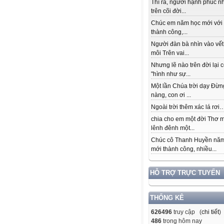
Thì ra, người hạnh phúc n
trên cõi đời...
Chúc em năm học mới với
thành công,...
Người đàn bà nhìn vào vết
môi Trên vai...
Nhưng lẽ nào trên đời lại 
"hình như sự...
Một lần Chúa trời dạy Đừn
nàng, con ơi ...
Ngoài trời thêm xác lá rơi….
chia cho em một đời Thơ 
lênh đênh một...
Chúc cô Thanh Huyền nă
mới thành công, nhiều...
HỖ TRỢ TRỰC TUYẾN
THỐNG KÊ
626496
truy cập (
chi tiết
)
486
trong hôm nay