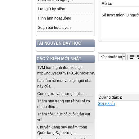
Mô tả:
Lưu giữ kỷ niệm
Số lượt thích:
0 ngườ
Hình ảnh hoạt động
Soạn bài trực tuyến
TÀI NGUYÊN DẠY HỌC
Kích thước font
CÁC Ý KIẾN MỚI NHẤT
TVM hân hạnh đón tiếp tại:
http://nguyet0979140146.violet.vn/...
Lâu lắm rồi mới vào lại ngôi nhà
này của...
Con người và những luật....!...
Đường dẫn
:
p
Thăm nhà trang em rất vui vì có
Gửi ý kiến
nhiều điều...
Thăm cô! Chúc cô cuối tuần vui
vẻ!...
Chuyện đáng suy ngẫm trong
Quốc tang Đại tướng...