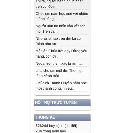
Thì ra, người hạnh phúc nhất
trên cõi đời...
Chúc em năm học mới với nhiều
thành công,...
Người đàn bà nhìn vào vết son
môi Trên vai...
Nhưng lẽ nào trên đời lại có
"hình như sự...
Một lần Chúa trời dạy Đừng yêu
nàng, con ơi ...
Ngoài trời thêm xác lá rơi…....
chia cho em một đời Thơ một
lênh đênh một...
Chúc cô Thanh Huyền năm học
mới thành công, nhiều...
HỖ TRỢ TRỰC TUYẾN
THỐNG KÊ
626244
truy cập (
chi tiết
)
234
trong hôm nay