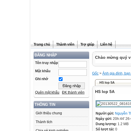
Trang chủ
Thành viên
Trợ giúp
Liên hệ
ĐĂNG NHẬP
Chào mừng quý vị
Tên truy nhập
Mật khẩu
Gốc
>
Ảnh gia đình, bạn
Ghi nhớ
HS lop 5A
HS lop 5A
Quên mật khẩu
ĐK thành viên
THÔNG TIN
Giới thiệu chung
Người gửi:
Nguyễn T
Ngày gửi:
20h:44' 26
Thành tích
Dung lượng:
1.2 MB
Số lượt tải:
0
Chia sẻ kinh nghiệm