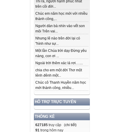
Thì ra, người hạnh phúc nhất
trên cõi đời...
Chúc em năm học mới với nhiều
thành công,...
Người đàn bà nhìn vào vết son
môi Trên vai...
Nhưng lẽ nào trên đời lại có
"hình như sự...
Một lần Chúa trời dạy Đừng yêu
nàng, con ơi ...
Ngoài trời thêm xác lá rơi…....
chia cho em một đời Thơ một
lênh đênh một...
Chúc cô Thanh Huyền năm học
mới thành công, nhiều...
HỖ TRỢ TRỰC TUYẾN
THỐNG KÊ
627185
truy cập (
chi tiết
)
91
trong hôm nay