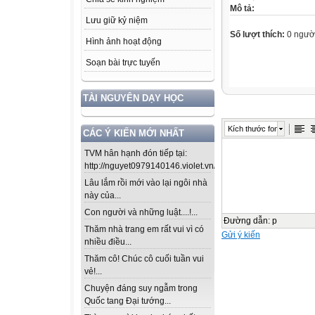
Mô tả:
Lưu giữ kỷ niệm
Số lượt thích:
0 ngườ
Hình ảnh hoạt động
Soạn bài trực tuyến
TÀI NGUYÊN DẠY HỌC
Kích thước font
CÁC Ý KIẾN MỚI NHẤT
TVM hân hạnh đón tiếp tại:
http://nguyet0979140146.violet.vn/...
Lâu lắm rồi mới vào lại ngôi nhà
này của...
Con người và những luật....!...
Đường dẫn
:
p
Thăm nhà trang em rất vui vì có
Gửi ý kiến
nhiều điều...
Thăm cô! Chúc cô cuối tuần vui
vẻ!...
Chuyện đáng suy ngẫm trong
Quốc tang Đại tướng...