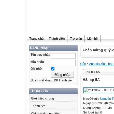
Trang chủ
Thành viên
Trợ giúp
Liên hệ
ĐĂNG NHẬP
Chào mừng quý vị
Tên truy nhập
Mật khẩu
Gốc
>
Ảnh gia đình, bạn
Ghi nhớ
HS lop 5A
HS lop 5A
Quên mật khẩu
ĐK thành viên
THÔNG TIN
Giới thiệu chung
Người gửi:
Nguyễn T
Ngày gửi:
20h:46' 26
Thành tích
Dung lượng:
1.1 MB
Số lượt tải:
0
Chia sẻ kinh nghiệm