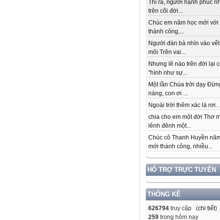
Thì ra, người hạnh phúc n
trên cõi đời...
Chúc em năm học mới với
thành công,...
Người đàn bà nhìn vào vết
môi Trên vai...
Nhưng lẽ nào trên đời lại 
"hình như sự...
Một lần Chúa trời dạy Đừn
nàng, con ơi ...
Ngoài trời thêm xác lá rơi….
chia cho em một đời Thơ 
lênh đênh một...
Chúc cô Thanh Huyền nă
mới thành công, nhiều...
HỖ TRỢ TRỰC TUYẾN
THỐNG KÊ
626794
truy cập (
chi tiết
)
259
trong hôm nay