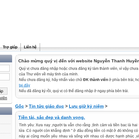
Trợ giúp
Liên hệ
Chào mừng quý vị đến với website Nguyễn Thanh Huyề
Quý vị chưa đăng nhập hoặc chưa đăng ký làm thành viên, vì vậy chưa th
của Thư viện về máy tính của mình.
Nếu chưa đăng ký, hãy nhấn vào chữ
ĐK thành viên
ở phía bên trái, 
tại đây
Nếu đã đăng ký rồi, quý vị có thể đăng nhập ở ngay phía bên trái.
viên
Gốc
>
Tin tức giáo dục
>
Lưu giữ kỷ niệm
>
Tiền tài, sắc đẹp và danh vọng.
Tình yêu: Xưa nay ,người ta vẫn cho rằng ,tình cảm và tiền bac là ha
lửa .Có người còn khẳng định " ở đâu đồng tiền có mặt ở đó không có t
này ai cũng muốn yêu nhau và sống với nhau có được hạnh phúc ,vì