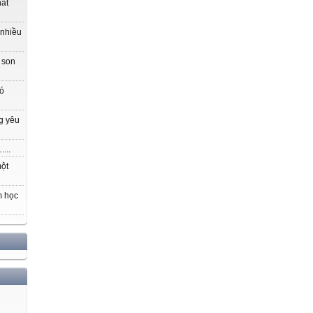
hất
 nhiều
 son
có
g yêu
...
một
m học