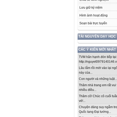
Lưu giữ kỷ niệm
Hình ảnh hoạt động
Soạn bài trực tuyến
TÀI NGUYÊN DẠY HỌC
CÁC Ý KIẾN MỚI NHẤT
TVM hân hạnh đón tiếp tại:
http://nguyet0979140146.vio
Lâu lắm rồi mới vào lại ng
này của...
Con người và những luật....!
Thăm nhà trang em rất vui 
nhiều điều...
Thăm cô! Chúc cô cuối tuầ
vẻ!...
Chuyện đáng suy ngẫm tr
Quốc tang Đại tướng...