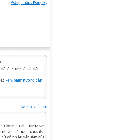
Đăng nhập / Đăng ký
n
ể tải được các tài liệu
hoặc
xem phim hướng dẫn
Tạo bài viết mới
i thứ kỵ nhau như nước với
ình yêu..." Trong cuộc đời
 dù có nhiều tiền lắm của