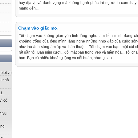
hay địa vị .và danh vọng mà không hạnh phúc thì người ta cảm thấy 
mang đến...
Chạm vào giấc mơ.
Tôi chạm vào không gian yên tĩnh lắng nghe tâm hồn mình đang ch
khoảng trống của lòng mình lắng nghe những nhịp đập của cuộc sống.
như thứ ánh sáng ấm áp và thân thuộc... Tôi chạm vào bạn, một cái 
rất gần tôi. Bạn mỉm cười... đôi mắt bạn trong veo và hiền hòa... Tôi 
bạn. Bạn có nhiều khoảng lặng và nỗi buồn, nhưng sao...
let.vn/...
ôi nhà
...
vì có
n vui
ong