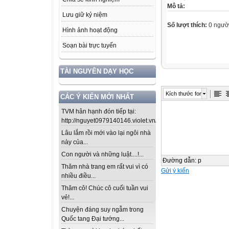
Mô tả:
Lưu giữ kỷ niệm
Số lượt thích:
0 ngườ
Hình ảnh hoạt động
Soạn bài trực tuyến
TÀI NGUYÊN DẠY HỌC
Kích thước font
CÁC Ý KIẾN MỚI NHẤT
TVM hân hạnh đón tiếp tại:
http://nguyet0979140146.violet.vn/...
Lâu lắm rồi mới vào lại ngôi nhà
này của...
Con người và những luật....!...
Đường dẫn
:
p
Thăm nhà trang em rất vui vì có
Gửi ý kiến
nhiều điều...
Thăm cô! Chúc cô cuối tuần vui
vẻ!...
Chuyện đáng suy ngẫm trong
Quốc tang Đại tướng...