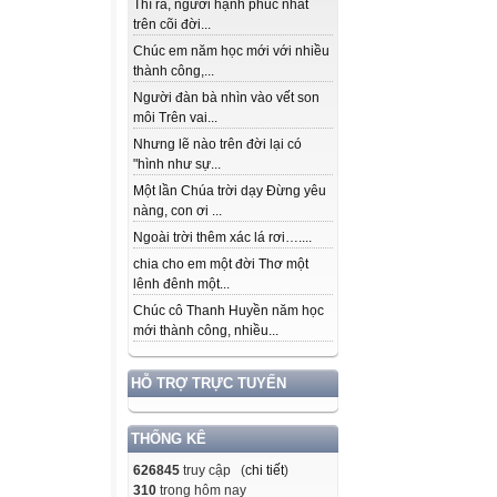
Thì ra, người hạnh phúc nhất
trên cõi đời...
Chúc em năm học mới với nhiều
thành công,...
Người đàn bà nhìn vào vết son
môi Trên vai...
Nhưng lẽ nào trên đời lại có
"hình như sự...
Một lần Chúa trời dạy Đừng yêu
nàng, con ơi ...
Ngoài trời thêm xác lá rơi…....
chia cho em một đời Thơ một
lênh đênh một...
Chúc cô Thanh Huyền năm học
mới thành công, nhiều...
HỖ TRỢ TRỰC TUYẾN
THỐNG KÊ
626845
truy cập (
chi tiết
)
310
trong hôm nay