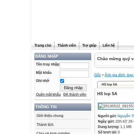
Trang chủ
Thành viên
Trợ giúp
Liên hệ
ĐĂNG NHẬP
Chào mừng quý vị
Tên truy nhập
Mật khẩu
Gốc
>
Ảnh gia đình, bạn
Ghi nhớ
HS lop 5A
HS lop 5A
Quên mật khẩu
ĐK thành viên
THÔNG TIN
Giới thiệu chung
Người gửi:
Nguyễn T
Ngày gửi:
20h:43' 26
Thành tích
Dung lượng:
1.1 MB
Số lượt tải:
0
Chia sẻ kinh nghiệm