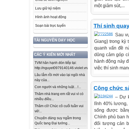
một giảm sút,...
Lưu giữ kỷ niệm
Hình ảnh hoạt động
Thí sinh quay
Soạn bài trực tuyến
Sau vụ
TÀI NGUYÊN DẠY HỌC
Giang) trong kỳ 
quanh vấn đề n
dũng cảm góp cô
CÁC Ý KIẾN MỚI NHẤT
hành động này đã
TVM hân hạnh đón tiếp tại:
việc thí sinh man
http://nguyet0979140146.violet.vn/...
Lâu lắm rồi mới vào lại ngôi nhà
này của...
Công chức sắ
Con người và những luật....!...
Thăm nhà trang em rất vui vì có
– Dự k
nhiều điều...
lĩnh 40% lương,
Thăm cô! Chúc cô cuối tuần vui
sống được bằng
vẻ!...
Chính phủ ban h
Chuyện đáng suy ngẫm trong
đối tượng cán 
Quốc tang Đại tướng...