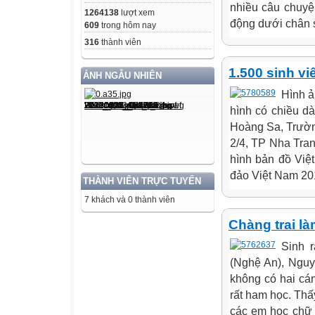
nhiều câu chuyện
1264138
lượt xem
động dưới chân s
609
trong hôm nay
316
thành viên
1.500 sinh v
ẢNH NGẪU NHIÊN
Hình ả
hình có chiều d
Hoàng Sa, Trườn
2/4, TP Nha Tra
hình bản đồ Việ
đảo Việt Nam 2011
THÀNH VIÊN TRỰC TUYẾN
7 khách và 0 thành viên
Chàng trai là
Sinh 
(Nghệ An), Nguy
không có hai cán
rất ham học. Thấ
các em học chữ 