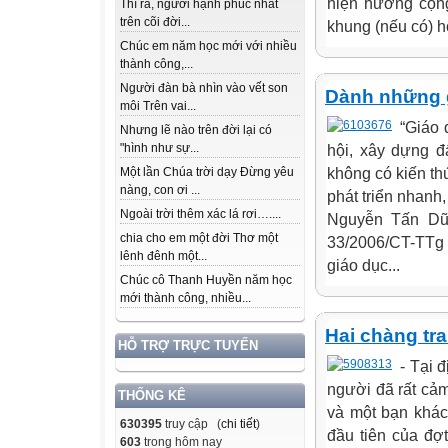
hiện hưởng cộng
Thì ra, người hạnh phúc nhất
trên cõi đời...
khung (nếu có) h
Chúc em năm học mới với nhiều
thành công,...
Người đàn bà nhìn vào vết son
Dành những g
môi Trên vai...
“Giáo 
Nhưng lẽ nào trên đời lại có
"hình như sự...
hội, xây dựng đấ
không có kiến th
Một lần Chúa trời dạy Đừng yêu
nàng, con ơi ...
phát triển nhan
Ngoài trời thêm xác lá rơi…....
Nguyễn Tấn Dũn
chia cho em một đời Thơ một
33/2006/CT-TTg 
lênh đênh một...
giáo dục...
Chúc cô Thanh Huyền năm học
mới thành công, nhiều...
Hai chàng tra
HỖ TRỢ TRỰC TUYẾN
- Tại 
người đã rất cảm 
THỐNG KÊ
và một bạn khác 
630395
truy cập (
chi tiết
)
đầu tiên của đợ
603
trong hôm nay