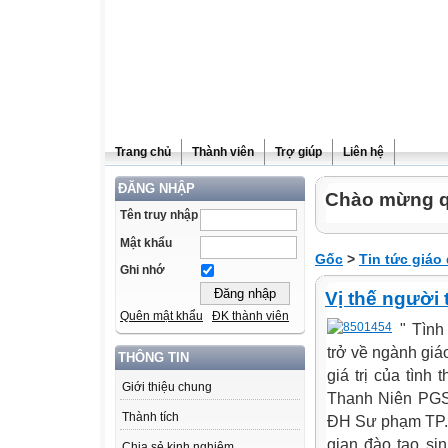
Trang chủ
Thành viên
Trợ giúp
Liên hệ
ĐĂNG NHẬP
Chào mừng q
Tên truy nhập
Mật khẩu
Gốc
>
Tin tức giáo
Ghi nhớ
Vị thế người t
Quên mật khẩu
ĐK thành viên
" Tình
trở về ngành giá
THÔNG TIN
giá trị của tình 
Giới thiệu chung
Thanh Niên PGS
Thành tích
ĐH Sư phạm TP.H
gian đào tạo si
Chia sẻ kinh nghiệm