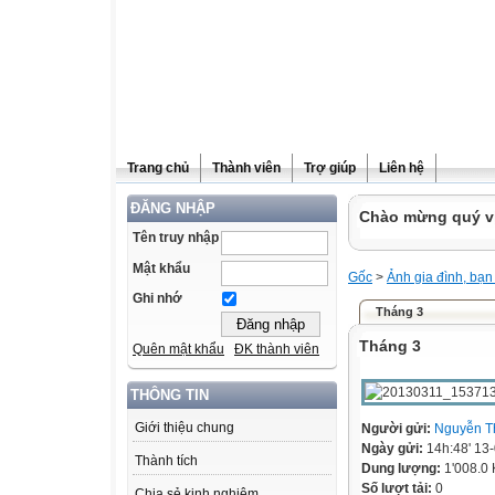
Trang chủ
Thành viên
Trợ giúp
Liên hệ
ĐĂNG NHẬP
Chào mừng quý vị
Tên truy nhập
Mật khẩu
Gốc
>
Ảnh gia đình, bạn
Ghi nhớ
Tháng 3
Tháng 3
Quên mật khẩu
ĐK thành viên
THÔNG TIN
Giới thiệu chung
Người gửi:
Nguyễn T
Ngày gửi:
14h:48' 13
Thành tích
Dung lượng:
1'008.0
Số lượt tải:
0
Chia sẻ kinh nghiệm