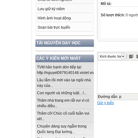
Mô tả:
Lưu giữ kỷ niệm
Số lượt thích:
0 ngườ
Hình ảnh hoạt động
Soạn bài trực tuyến
TÀI NGUYÊN DẠY HỌC
Kích thước font
CÁC Ý KIẾN MỚI NHẤT
TVM hân hạnh đón tiếp tại:
http://nguyet0979140146.violet.vn/...
Lâu lắm rồi mới vào lại ngôi nhà
này của...
Con người và những luật....!...
Đường dẫn
:
p
Thăm nhà trang em rất vui vì có
Gửi ý kiến
nhiều điều...
Thăm cô! Chúc cô cuối tuần vui
vẻ!...
Chuyện đáng suy ngẫm trong
Quốc tang Đại tướng...