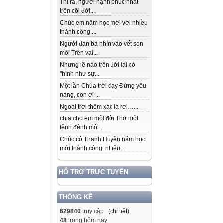
Thì ra, người hạnh phúc nhất
trên cõi đời...
Chúc em năm học mới với nhiều
thành công,...
Người đàn bà nhìn vào vết son
môi Trên vai...
Nhưng lẽ nào trên đời lại có
"hình như sự...
Một lần Chúa trời dạy Đừng yêu
nàng, con ơi ...
Ngoài trời thêm xác lá rơi…....
chia cho em một đời Thơ một
lênh đênh một...
Chúc cô Thanh Huyền năm học
mới thành công, nhiều...
HỖ TRỢ TRỰC TUYẾN
THỐNG KÊ
629840
truy cập (
chi tiết
)
48
trong hôm nay