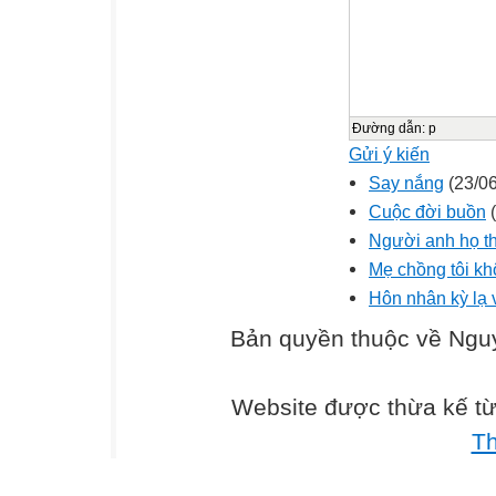
Đường dẫn
:
p
Gửi ý kiến
Say nắng
(23/06
Cuộc đời buồn
(
Người anh họ th
Mẹ chồng tôi kh
Hôn nhân kỳ lạ 
Bản quyền thuộc về Ng
Website được thừa kế t
T