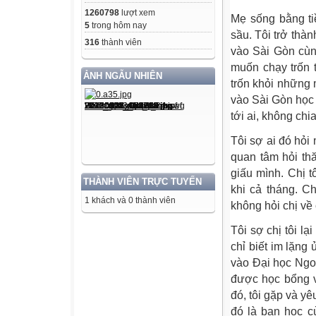
1260798
lượt xem
Mẹ sống bằng ti
5
trong hôm nay
sầu. Tôi trở thàn
316
thành viên
vào Sài Gòn cùn
muốn chạy trốn t
ẢNH NGẪU NHIÊN
trốn khỏi những 
vào Sài Gòn học
tới ai, không chia
Tôi sợ ai đó hỏi m
quan tâm hỏi thă
giấu mình. Chị 
THÀNH VIÊN TRỰC TUYẾN
khi cả tháng. Ch
1 khách và 0 thành viên
không hỏi chị về 
Tôi sợ chị tôi l
chỉ biết im lặng
vào Đại học Ngoạ
được học bổng và
đó, tôi gặp và 
đó là bạn học c