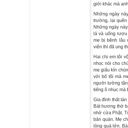
giới khác mà anh
Những ngày này h
trường, lại quê
Những ngày này, 
lá và uống rượu 
mẹ bị bệnh lâu 
viện thì đã ung t
Hai chị em tôi 
nhọc nói cho chú
mẹ giấu kín chún
với bố tôi mà mẹ
người tường tận.
tiếng ô nhục mà 
Gia đình thất tá
Bát hương thờ b
nhờ cửa Phật. T
bản quán. Mẹ ch
lòng quá lớn. Bà