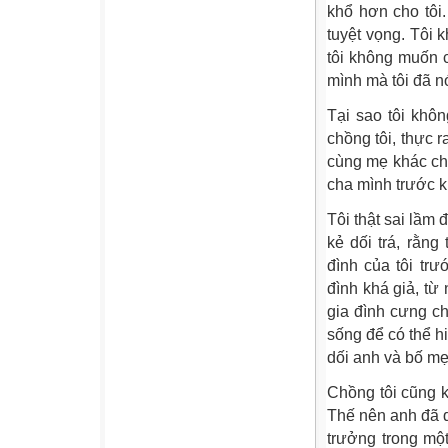
khổ hơn cho tôi
tuyệt vọng. Tôi k
tôi không muốn c
mình mà tôi đã nó
Tại sao tôi khô
chồng tôi, thực ra
cùng mẹ khác ch
cha mình trước k
Tôi thật sai lầm 
kẻ dối trá, rằn
đình của tôi tr
đình khá giả, từ
gia đình cưng ch
sống để có thể hi
dối anh và bố m
Chồng tôi cũng k
Thế nên anh đã qu
trưởng trong một