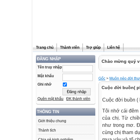
Trang chủ
Thành viên
Trợ giúp
Liên hệ
ĐĂNG NHẬP
Chào mừng quý vị
Tên truy nhập
Mật khẩu
Gốc
>
Muôn nẻo đời th
Ghi nhớ
Cuộc đời buồn( p
Quên mật khẩu
ĐK thành viên
Cuộc đời buồn (
Tôi nhớ cái đêm 
THÔNG TIN
của chị. Từ chiề
Giới thiệu chung
như trong mơ. Đó
Thành tích
cùng chị tham dự
mua váy và tổ ch
Chia sẻ kinh nghiệm