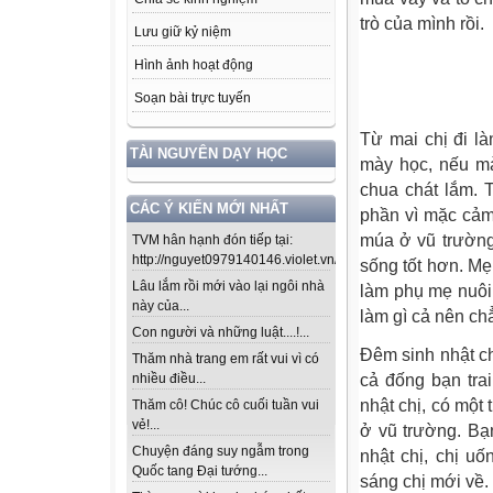
trò của mình rồi.
Lưu giữ kỷ niệm
Hình ảnh hoạt động
Soạn bài trực tuyến
Từ mai chị đi l
TÀI NGUYÊN DẠY HỌC
mày học, nếu mà
chua chát lắm. T
CÁC Ý KIẾN MỚI NHẤT
phần vì mặc cảm
múa ở vũ trường
TVM hân hạnh đón tiếp tại:
http://nguyet0979140146.violet.vn/...
sống tốt hơn. Mẹ 
Lâu lắm rồi mới vào lại ngôi nhà
làm phụ mẹ nuôi
này của...
làm gì cả nên chẳ
Con người và những luật....!...
Đêm sinh nhật ch
Thăm nhà trang em rất vui vì có
cả đống bạn tra
nhiều điều...
nhật chị, có một 
Thăm cô! Chúc cô cuối tuần vui
vẻ!...
ở vũ trường. Bạn
Chuyện đáng suy ngẫm trong
nhật chị, chị u
Quốc tang Đại tướng...
sáng chị mới về.