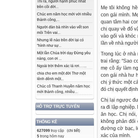
Thì ra, người hạnh phúc nhất
trên cõi đời...
Mẹ tôi không hề
con gái mình. M
Chúc em năm học mới với nhiều
thành công,...
quan tâm hai con
Người đàn bà nhìn vào vết son
chị quay về đổ v
môi Trên vai...
vào gối và khóc 
Nhưng lẽ nào trên đời lại có
lần về nhà người
"hình như sự...
Một lần Chúa trời dạy Đừng yêu
Trong lúc ở nhà 
nàng, con ơi ...
trai rằng: “Sao 
Ngoài trời thêm xác lá rơi…....
mẹ cô ấy làm ng
chia cho em một đời Thơ một
con gái nhà hư h
lênh đênh một...
chị ý thức một 
Chúc cô Thanh Huyền năm học
đó chị quyết định
mới thành công, nhiều...
Chị lại ngược đ
HỖ TRỢ TRỰC TUYẾN
ra đi lập nghiệp.
ăn học. Chị nói,
không phản đối 
THỐNG KÊ
đường cờ bạc, l
627099
truy cập (
chi tiết
)
xác của mình.
5
trong hôm nay