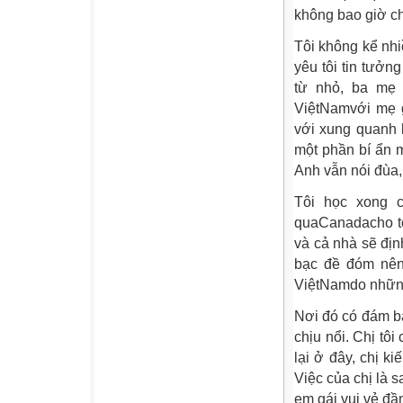
không bao giờ ch
Tôi không kể nhi
yêu tôi tin tưởng
từ nhỏ, ba mẹ 
ViệtNamvới mẹ g
với xung quanh l
một phần bí ẩn 
Anh vẫn nói đùa, 
Tôi học xong c
quaCanadacho tô
và cả nhà sẽ địn
bạc đề đóm nên 
ViệtNamdo những
Nơi đó có đám b
chịu nổi. Chị tô
lại ở đây, chị k
Việc của chị là 
em gái vui vẻ