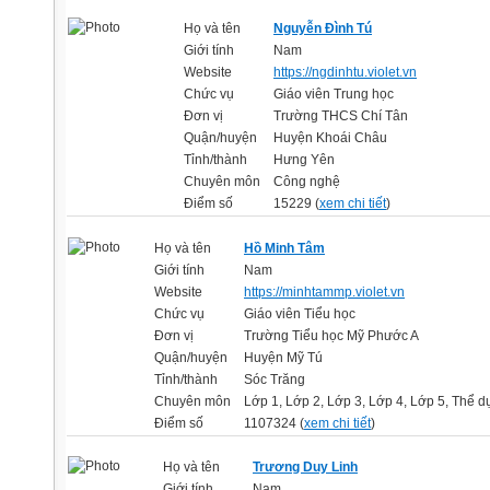
Họ và tên
Nguyễn Đình Tú
Giới tính
Nam
Website
https://ngdinhtu.violet.vn
Chức vụ
Giáo viên Trung học
Đơn vị
Trường THCS Chí Tân
Quận/huyện
Huyện Khoái Châu
Tỉnh/thành
Hưng Yên
Chuyên môn
Công nghệ
Điểm số
15229 (
xem chi tiết
)
Họ và tên
Hồ Minh Tâm
Giới tính
Nam
Website
https://minhtammp.violet.vn
Chức vụ
Giáo viên Tiểu học
Đơn vị
Trường Tiểu học Mỹ Phước A
Quận/huyện
Huyện Mỹ Tú
Tỉnh/thành
Sóc Trăng
Chuyên môn
Lớp 1, Lớp 2, Lớp 3, Lớp 4, Lớp 5, Thể d
Điểm số
1107324 (
xem chi tiết
)
Họ và tên
Trương Duy Linh
Giới tính
Nam