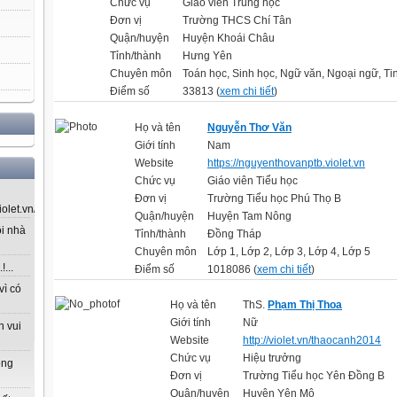
Chức vụ
Giáo viên Trung học
Đơn vị
Trường THCS Chí Tân
Quận/huyện
Huyện Khoái Châu
Tỉnh/thành
Hưng Yên
Chuyên môn
Toán học, Sinh học, Ngữ văn, Ngoại ngữ, Ti
Điểm số
33813 (
xem chi tiết
)
Họ và tên
Nguyễn Thơ Văn
Giới tính
Nam
Website
https://nguyenthovanptb.violet.vn
Chức vụ
Giáo viên Tiểu học
Đơn vị
Trường Tiểu học Phú Thọ B
let.vn/...
Quận/huyện
Huyện Tam Nông
ôi nhà
Tỉnh/thành
Đồng Tháp
Chuyên môn
Lớp 1, Lớp 2, Lớp 3, Lớp 4, Lớp 5
...
Điểm số
1018086 (
xem chi tiết
)
vì có
Họ và tên
ThS.
Phạm Thị Thoa
Giới tính
Nữ
n vui
Website
http://violet.vn/thaocanh2014
Chức vụ
Hiệu trưởng
ong
Đơn vị
Trường Tiểu học Yên Đồng B
Quận/huyện
Huyện Yên Mô