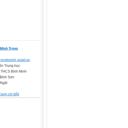
Minh Trọng
/trongbminh.violet.vn
iên Trung học
 THCS Bình Minh
Bình Sơn
Ngãi
(
xem chi tiết
)