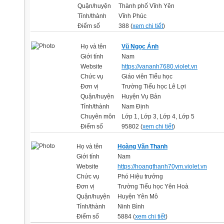
Quận/huyện
Thành phố Vĩnh Yên
Tỉnh/thành
Vĩnh Phúc
Điểm số
388 (
xem chi tiết
)
Họ và tên
Vũ Ngọc Ánh
Giới tính
Nam
Website
https://vananh7680.violet.vn
Chức vụ
Giáo viên Tiểu học
Đơn vị
Trường Tiểu học Lê Lợi
Quận/huyện
Huyện Vụ Bản
Tỉnh/thành
Nam Định
Chuyên môn
Lớp 1, Lớp 3, Lớp 4, Lớp 5
Điểm số
95802 (
xem chi tiết
)
Họ và tên
Hoàng Văn Thanh
Giới tính
Nam
Website
https://hoangthanh70ym.violet.vn
Chức vụ
Phó Hiệu trưởng
Đơn vị
Trường Tiểu học Yên Hoà
Quận/huyện
Huyện Yên Mô
Tỉnh/thành
Ninh Bình
Điểm số
5884 (
xem chi tiết
)