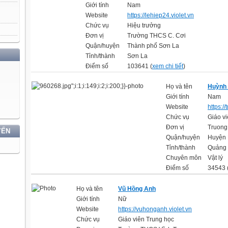
Giới tính
Nam
Website
https://lehiep24.violet.vn
Chức vụ
Hiệu trưởng
Đơn vị
Trường THCS C. Cơi
Quận/huyện
Thành phố Sơn La
Tỉnh/thành
Sơn La
Điểm số
103641 (
xem chi tiết
)
Họ và tên
Huỳnh 
Giới tính
Nam
Website
https:/
Chức vụ
Giáo v
Đơn vị
Truong
YẾN
Quận/huyện
Huyện 
Tỉnh/thành
Quảng 
Chuyên môn
Vật lý
Điểm số
34543 
Họ và tên
Vũ Hồng Anh
Giới tính
Nữ
Website
https://vuhonganh.violet.vn
Chức vụ
Giáo viên Trung học