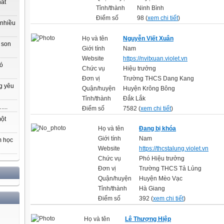
hất
Tỉnh/thành
Ninh Bình
Điểm số
98 (
xem chi tiết
)
 nhiều
Họ và tên
Nguyễn Viết Xuân
 son
Giới tính
Nam
Website
https://nvitxuan.violet.vn
có
Chức vụ
Hiệu trưởng
Đơn vị
Trường THCS Dang Kang
g yêu
Quận/huyện
Huyện Krông Bông
Tỉnh/thành
Đắk Lắk
...
Điểm số
7582 (
xem chi tiết
)
một
Họ và tên
Đang bị khóa
Giới tính
Nam
m học
Website
https://thcstalung.violet.vn
Chức vụ
Phó Hiệu trưởng
Đơn vị
Trường THCS Tả Lủng
Quận/huyện
Huyện Mèo Vạc
Tỉnh/thành
Hà Giang
Điểm số
392 (
xem chi tiết
)
Họ và tên
Lê Thượng Hiệp