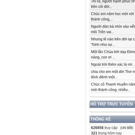
Thì ra, người hạnh phúc n
trên cõi đời...
Chúc em năm học mới với
thành công,...
Người đàn bà nhìn vào vết
môi Trên vai...
Nhưng lẽ nào trên đời lại 
"hình như sự...
Một lần Chúa trời dạy Đừn
nàng, con ơi ...
Ngoài trời thêm xác lá rơi….
chia cho em một đời Thơ 
lênh đênh một...
Chúc cô Thanh Huyền nă
mới thành công, nhiều...
HỖ TRỢ TRỰC TUYẾN
THỐNG KÊ
626856
truy cập (
chi tiết
)
321
trong hôm nay