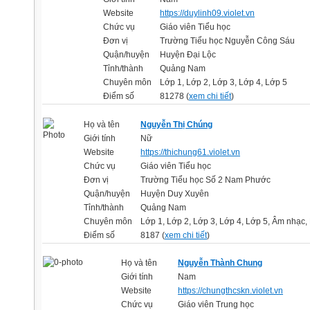
Website
https://duylinh09.violet.vn
Chức vụ
Giáo viên Tiểu học
Đơn vị
Trường Tiểu học Nguyễn Công Sáu
Quận/huyện
Huyện Đại Lộc
Tỉnh/thành
Quảng Nam
Chuyên môn
Lớp 1, Lớp 2, Lớp 3, Lớp 4, Lớp 5
Điểm số
81278 (
xem chi tiết
)
Họ và tên
Nguyễn Thị Chúng
Giới tính
Nữ
Website
https://thichung61.violet.vn
Chức vụ
Giáo viên Tiểu học
Đơn vị
Trường Tiểu học Số 2 Nam Phước
Quận/huyện
Huyện Duy Xuyên
Tỉnh/thành
Quảng Nam
Chuyên môn
Lớp 1, Lớp 2, Lớp 3, Lớp 4, Lớp 5, Âm nhạc, 
Điểm số
8187 (
xem chi tiết
)
Họ và tên
Nguyễn Thành Chung
Giới tính
Nam
Website
https://chungthcskn.violet.vn
Chức vụ
Giáo viên Trung học