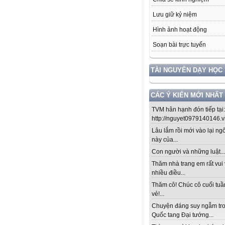
Lưu giữ kỷ niệm
Hình ảnh hoạt động
Soạn bài trực tuyến
TÀI NGUYÊN DẠY HỌC
CÁC Ý KIẾN MỚI NHẤT
TVM hân hạnh đón tiếp tại:
http://nguyet0979140146.vio
Lâu lắm rồi mới vào lại ng
này của...
Con người và những luật....!
Thăm nhà trang em rất vui 
nhiều điều...
Thăm cô! Chúc cô cuối tuầ
vẻ!...
Chuyện đáng suy ngẫm tr
Quốc tang Đại tướng...