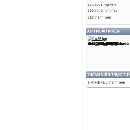
1260553
lượt xem
365
trong hôm nay
316
thành viên
ẢNH NGẪU NHIÊN
THÀNH VIÊN TRỰC TU
1 khách và 0 thành viên