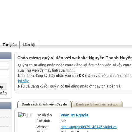
Trợ giúp
Liên hệ
Chào mừng quý vị đến với website Nguyễn Thanh Huyề
Quý vị chưa đăng nhập hoặc chưa đăng ký làm thành viên, vì vậy chưa th
của Thư viện về máy tính của mình.
Nếu chưa đăng ký, hãy nhấn vào chữ
ĐK thành viên
ở phía bên trái, 
tại đây
Nếu đã đăng ký rồi, quý vị có thể đăng nhập ở ngay phía bên trái.
viên
Danh sách thành viên đầy đủ
Danh sách thành viên rút gọn
Họ và tên
Phan Thị Nguyệt
Giới tính
Nữ
Website
https://nguyet0979140146.violet.vn