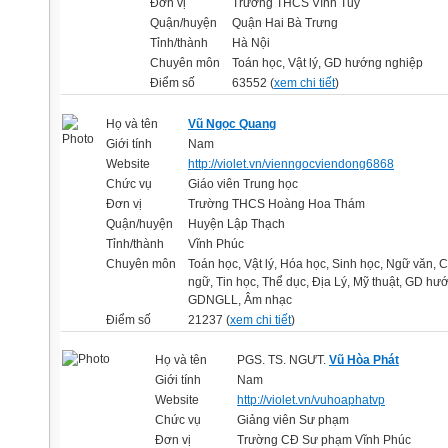
Đơn vị
Trường THCS Vĩnh Tuy
Quận/huyện
Quận Hai Bà Trưng
Tỉnh/thành
Hà Nội
Chuyên môn
Toán học, Vật lý, GD hướng nghiệp
Điểm số
63552 (
xem chi tiết
)
Họ và tên
Vũ Ngọc Quang
Giới tính
Nam
Website
http://violet.vn/vienngocviendong6868
Chức vụ
Giáo viên Trung học
Đơn vị
Trường THCS Hoàng Hoa Thám
Quận/huyện
Huyện Lập Thạch
Tỉnh/thành
Vĩnh Phúc
Chuyên môn
Toán học, Vật lý, Hóa học, Sinh học, Ngữ văn, 
ngữ, Tin học, Thể dục, Địa Lý, Mỹ thuật, GD h
GDNGLL, Âm nhạc
Điểm số
21237 (
xem chi tiết
)
Họ và tên
PGS. TS. NGƯT.
Vũ Hòa Phát
Giới tính
Nam
Website
http://violet.vn/vuhoaphatvp
Chức vụ
Giảng viên Sư phạm
Đơn vị
Trường CĐ Sư phạm Vĩnh Phúc