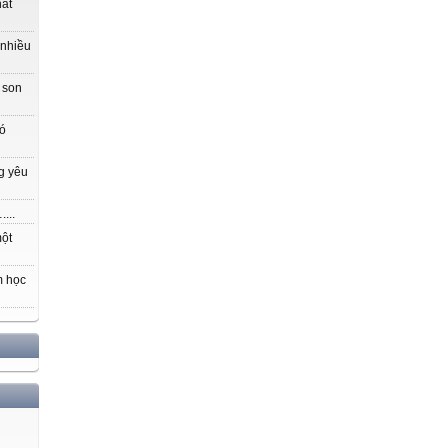
hất
 nhiều
 son
có
g yêu
...
một
m học