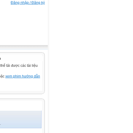
Đăng nhập / Đăng ký
n
ể tải được các tài liệu
hoặc
xem phim hướng dẫn
.