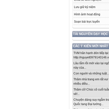
Lưu giữ kỷ niệm
Hình ảnh hoạt động
Soạn bài trực tuyến
TÀI NGUYÊN DẠY HỌC
CÁC Ý KIẾN MỚI NHẤT
TVM hân hạnh đón tiếp tại:
http://nguyet0979140146.vio
Lâu lắm rồi mới vào lại ng
này của...
Con người và những luật....!
Thăm nhà trang em rất vui 
nhiều điều...
Thăm cô! Chúc cô cuối tuầ
vẻ!...
Chuyện đáng suy ngẫm tr
Quốc tang Đại tướng...