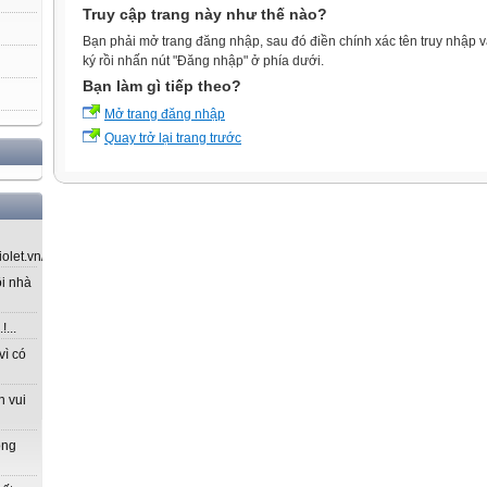
Truy cập trang này như thế nào?
Bạn phải mở trang đăng nhập, sau đó điền chính xác tên truy nhập 
ký rồi nhấn nút "Đăng nhập" ở phía dưới.
Bạn làm gì tiếp theo?
Mở trang đăng nhập
Quay trở lại trang trước
let.vn/...
ôi nhà
...
vì có
n vui
ong