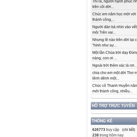
Thì ra, người hạnh phúc n
trên cõi đời...
Chúc em năm học mới với
thành công,...
Người đàn bà nhìn vào vết
môi Trên vai...
Nhưng lẽ nào trên đời lại 
"hình như sự...
Một lần Chúa trời dạy Đừn
nàng, con ơi ...
Ngoài trời thêm xác lá rơi….
chia cho em một đời Thơ 
lênh đênh một...
Chúc cô Thanh Huyền nă
mới thành công, nhiều...
HỖ TRỢ TRỰC TUYẾN
THỐNG KÊ
626773
truy cập (
chi tiết
)
238
trong hôm nay