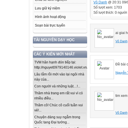
Vô Danh
@ 20:31 09/
Số lượt xem: 1703
Lưu giữ kỷ niệm
Số lượt thích: 0 người
Hình ảnh hoạt động
Soạn bài trực tuyến
ai giai 
TÀI NGUYÊN DẠY HỌC
Vô Danh
CÁC Ý KIẾN MỚI NHẤT
TVM hân hạnh đón tiếp tại:
Đề bài 
http://nguyet0979140146.violet.vn/...
Nguyễn 
Lâu lắm rồi mới vào lại ngôi nhà
này của...
Con người và những luật....!...
Thăm nhà trang em rất vui vì có
tim xem
nhiều điều...
Thăm cô! Chúc cô cuối tuần vui
vẻ!...
Vô Danh
Chuyện đáng suy ngẫm trong
Quốc tang Đại tướng...