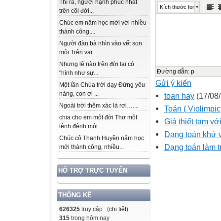
Thì ra, người hạnh phúc nhất
Kích thước font
trên cõi đời...
Chúc em năm học mới với nhiều
thành công,...
Người đàn bà nhìn vào vết son
môi Trên vai...
Nhưng lẽ nào trên đời lại có
Đường dẫn
:
p
"hình như sự...
Gửi ý kiến
Một lần Chúa trời dạy Đừng yêu
nàng, con ơi ...
toan hay
(17/08/
Ngoài trời thêm xác lá rơi…....
Toán ( Violimpic
chia cho em một đời Thơ một
Giả thiết tạm vớ
lênh đênh một...
Dạng toán khử 
Chúc cô Thanh Huyền năm học
Dạng toán làm t
mới thành công, nhiều...
HỖ TRỢ TRỰC TUYẾN
THỐNG KÊ
626325
truy cập (
chi tiết
)
315
trong hôm nay