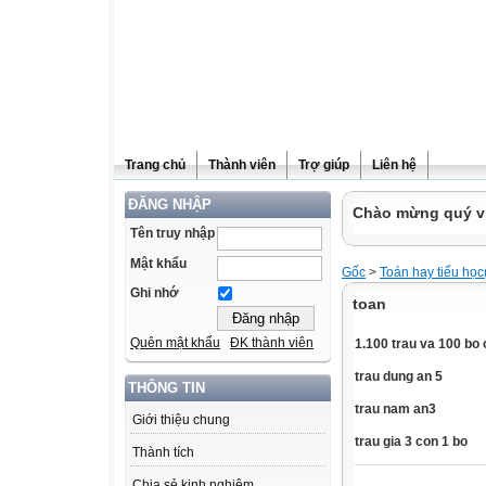
Trang chủ
Thành viên
Trợ giúp
Liên hệ
ĐĂNG NHẬP
Chào mừng quý vị
Tên truy nhập
Mật khẩu
Gốc
>
Toán hay tiểu học
Ghi nhớ
toan
Quên mật khẩu
ĐK thành viên
1.100 trau va 100 bo 
trau dung an 5
THÔNG TIN
trau nam an3
Giới thiệu chung
trau gia 3 con 1 bo
Thành tích
Chia sẻ kinh nghiệm